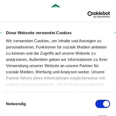
Togg
Diese Webseite verwendet Cookies
Zur Krankenhaus-Startseite
Wir verwenden Cookies, um Inhalte und Anzeigen zu
personalisieren, Funktionen für soziale Medien anbieten
zu können und die Zugriffe auf unsere Website zu
KLINIK MALLERSDORF
analysieren. Außerdem geben wir Informationen zu Ihrer
Verwendung unserer Website an unsere Partner für
soziale Medien, Werbung und Analysen weiter. Unsere
Partner führen diese Informationen möglicherweise mit
weiteren Daten zusammen, die Sie ihnen bereitgestellt
haben oder die sie im Rahmen Ihrer Nutzung der Dienste
gesammelt haben.
Einwilligungsauswahl
TEILNAHME AN SONSTIGEN
Notwendig
VERFAHREN