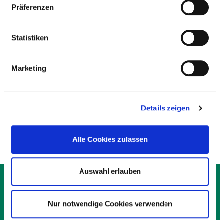
Präferenzen
Bezeichnung Qualitaetsindikator: QS-Bögen
Statistiken
Ergebnis: Stellungnahme von der LAQ
Messzeitraum:
Marketing
Datenerhebung: QS-Bögen
Rechenregeln:
Referenzbereiche:
Details zeigen
Vergleichswerte:
Alle Cookies zulassen
Auswahl erlauben
KONTAKT
IMPRESSUM
DATENSCHUTZ
Nur notwendige Cookies verwenden