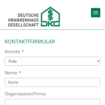
Zum Hauptinhalt springen
Skip to page footer
KONTAKTFORMULAR
Anrede
*
Name
*
Organisation/Firma