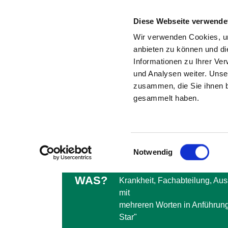
Diese Webseite verwende
Wir verwenden Cookies, um
anbieten zu können und di
Informationen zu Ihrer Ve
und Analysen weiter. Unse
zusammen, die Sie ihnen b
gesammelt haben.
WO?
In welcher Region suchen Si
Oder suchen Sie ein bestimm
Einwilligungsauswahl
Notwendig
WAS?
Krankheit, Fachabteilung, Au
mit
mehreren Worten in Anführung
Star"