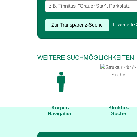
Erweiterte
Zur Transparenz-Suche
WEITERE SUCHMÖGLICHKEITEN
Suche nach häufigen
Suche nach
Krankheiten mit der
bestimmten
Körpergrafik
Ausstattungen,
Leistungen oder
Zur Körper-
Strukturdaten
Navigation
Zur Struktur-Suc
Körper-
Struktur-
Navigation
Suche