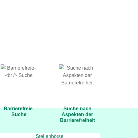
Für Screenreader
Suche nach
optimierte
Leistungen der
barrierefreie Suche
Krankenhäuser im
Bereich
Zur barrierefreien
Barrierefreiheit
Suche
Zur Suche
Barrierefreie-
Suche nach
Suche
Aspekten der
Barrierefreiheit