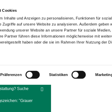
t Cookies
 Inhalte und Anzeigen zu personalisieren, Funktionen für sozia
SUCHEN
TIPPS & HILFE
DAS VER
e Zugriffe auf unsere Website zu analysieren. Außerdem geben w
rwendung unserer Website an unsere Partner für soziale Medien
re Partner führen diese Informationen möglicherweise mit weite
ereitgestellt haben oder die sie im Rahmen Ihrer Nutzung der D
e ein Krankenhaus?
tes Krankenhaus?
Präferenzen
Statistiken
Marketin
sstattung? Suche
szeichen: "Grauer