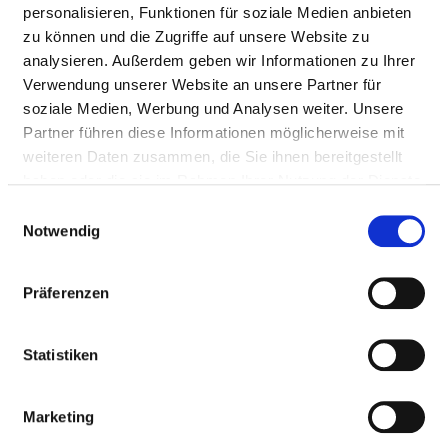
personalisieren, Funktionen für soziale Medien anbieten
Suche in welchem Umkreis?
zu können und die Zugriffe auf unsere Website zu
analysieren. Außerdem geben wir Informationen zu Ihrer
Verwendung unserer Website an unsere Partner für
soziale Medien, Werbung und Analysen weiter. Unsere
Nach welchen Kriterien suchen Sie
Partner führen diese Informationen möglicherweise mit
Krankenhäuser?
weiteren Daten zusammen, die Sie ihnen bereitgestellt
Klicken Sie auf einen der Buttons unten oder
haben oder die sie im Rahmen Ihrer Nutzung der Dienste
suchen Sie alternativ Kriterien über das
gesammelt haben.
Einwilligungsauswahl
Suchfeld. Mehrere Kriterien werden mit
Notwendig
Komma separiert.
Präferenzen
... oder klicken Sie auf einen Button:
Statistiken
Fachabteilung
Marketing
Med.-pfleg. Leistungen