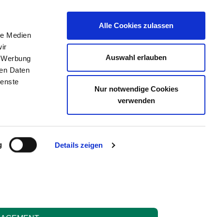
Alle Cookies zulassen
le Medien
ir
ZEICHNIS
STELLENBÖRSE
KONTAKT
Auswahl erlauben
, Werbung
ren Daten
ienste
Nur notwendige Cookies
HAL
verwenden
g
Details zeigen