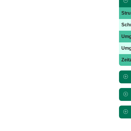
Stru
Schr
Umga
Umga
Zeit