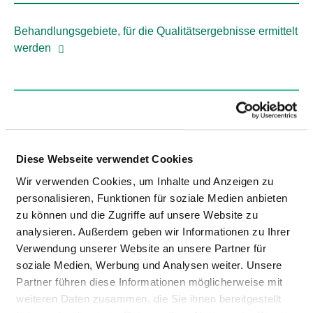
Behandlungsgebiete, für die Qualitätsergebnisse ermittelt
werden
HERZSCHRITTMACHER: ERSTMALIGES
EINSETZEN (HSMDEF-HSM-IMPL)
HERZSCHRITTMACHER: AUSTAUSCH DES
Diese Webseite verwendet Cookies
GEHÄUSES (HSMDEF-HSM-AGGW)
Wir verwenden Cookies, um Inhalte und Anzeigen zu
personalisieren, Funktionen für soziale Medien anbieten
HERZSCHRITTMACHER: ERNEUTER
zu können und die Zugriffe auf unsere Website zu
EINGRIFF, AUSTAUSCH ODER ENTFERNEN
analysieren. Außerdem geben wir Informationen zu Ihrer
DES HERZSCHRITTMACHERS (HSMDEF-HSM-
Verwendung unserer Website an unsere Partner für
REV)
soziale Medien, Werbung und Analysen weiter. Unsere
Partner führen diese Informationen möglicherweise mit
DEFIBRILLATOR (SCHOCKGEBER) ZUR
weiteren Daten zusammen, die Sie ihnen bereitgestellt
BEHANDLUNG VON