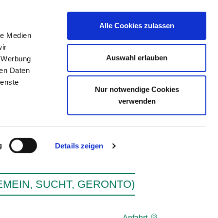
Alle Cookies zulassen
le Medien
ZEICHNIS
STELLENBÖRSE
KONTAKT
ir
Auswahl erlauben
, Werbung
ren Daten
ienste
Nur notwendige Cookies
ENTRUM
verwenden
g
Details zeigen
MEIN, SUCHT, GERONTO)
Anfahrt