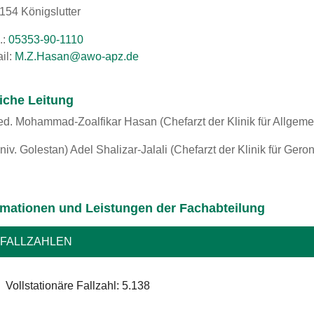
154 Königslutter
.:
05353-90-1110
il:
ed.zpa-owa@nasaH.Z.M
liche Leitung
ed. Mohammad-Zoalfikar Hasan (Chefarzt der Klinik für Allgeme
niv. Golestan) Adel Shalizar-Jalali (Chefarzt der Klinik für Gero
rmationen und Leistungen der Fachabteilung
FALLZAHLEN
Vollstationäre Fallzahl: 5.138