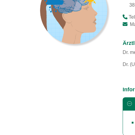
38
Tel
Ma
Ärzt
Dr. m
Dr. (U
Info