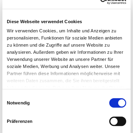
Notfall­
Ausstattung
Erläuterung
verfügbarkeit
24h
Diese Webseite verwendet Cookies
Schnittbildverfahren in
der Nuklearmedizin,
Wir verwenden Cookies, um Inhalte und Anzeigen zu
Untersuchungen erfolgen
keine Angabe
Kombination mit
nach Terminvereinbarung
erforderlich
personalisieren, Funktionen für soziale Medien anbieten
Computertomographie
zu können und die Zugriffe auf unsere Website zu
möglich
Messplatz zur Messung
analysieren. Außerdem geben wir Informationen zu Ihrer
feinster elektrischer
Verwendung unserer Website an unsere Partner für
Potentiale im
keine Angabe
soziale Medien, Werbung und Analysen weiter. Unsere
Nervensystem, die durch
erforderlich
eine Anregung eines der
Partner führen diese Informationen möglicherweise mit
fünf Sinne hervorgerufen
weiteren Daten zusammen, die Sie ihnen bereitgestellt
wurden
haben oder die sie im Rahmen Ihrer Nutzung der Dienste
Schnittbildverfahren
Untersuchungen erfolgen
keine Angabe
gesammelt haben.
unter Nutzung eines
Einwilligungsauswahl
nach Terminvereinbarung
erforderlich
Strahlenkörperchens
Notwendig
Kapselendoskop für die
keine Angabe
Darmspiegelung
erforderlich
Gerät zur
Präferenzen
Gewebezerstörung
keine Angabe
mittels
erforderlich