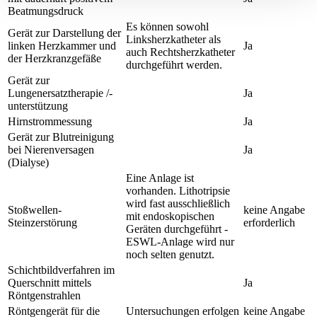
Beatmungsdruck
Es können sowohl
Gerät zur Darstellung der
Linksherzkatheter als
linken Herzkammer und
Ja
auch Rechtsherzkatheter
der Herzkranzgefäße
durchgeführt werden.
Gerät zur
Lungenersatztherapie /-
Ja
unterstützung
Hirnstrommessung
Ja
Gerät zur Blutreinigung
bei Nierenversagen
Ja
(Dialyse)
Eine Anlage ist
vorhanden. Lithotripsie
wird fast ausschließlich
Stoßwellen-
keine Angabe
mit endoskopischen
Steinzerstörung
erforderlich
Geräten durchgeführt -
ESWL-Anlage wird nur
noch selten genutzt.
Schichtbildverfahren im
Querschnitt mittels
Ja
Röntgenstrahlen
Röntgengerät für die
Untersuchungen erfolgen
keine Angabe