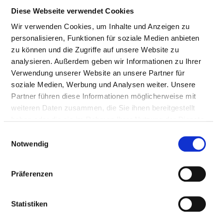
KLINIK FÜR ANÄSTHESIE UND
Diese Webseite verwendet Cookies
INTERDISZIPLINÄRE INTENSIVMEDIZIN
Wir verwenden Cookies, um Inhalte und Anzeigen zu
personalisieren, Funktionen für soziale Medien anbieten
zu können und die Zugriffe auf unsere Website zu
AMBULANTE
analysieren. Außerdem geben wir Informationen zu Ihrer
BEHANDLUNGSMÖGLICHKEITEN
Verwendung unserer Website an unsere Partner für
soziale Medien, Werbung und Analysen weiter. Unsere
ANÄSTHESIOLOGISCHE PRIVATAMBULANZ (DR.
Partner führen diese Informationen möglicherweise mit
MED. J. GÖDEKE)
weiteren Daten zusammen, die Sie ihnen bereitgestellt
Ambulanzarzt/-
Privatambulanz (AM07)
haben oder die sie im Rahmen Ihrer Nutzung der Dienste
ärztin:
gesammelt haben.
Einwilligungsauswahl
Notwendig
Kommentar:
Angebotene
Spezialsprechstunde -
Präferenzen
Leistung:
Radiologie
ANÄSTHESIOLOGISCHE AMBULANZ (DR. MED. J.
Statistiken
GÖDEKE)