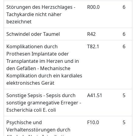
Störungen des Herzschlages -
R00.0
6
Tachykardie nicht näher
bezeichnet
Schwindel oder Taumel
R42
6
Komplikationen durch
T82.1
6
Prothesen Implantate oder
Transplantate im Herzen und in
den Gefäßen - Mechanische
Komplikation durch ein kardiales
elektronisches Gerät
Sonstige Sepsis - Sepsis durch
A41.51
5
sonstige gramnegative Erreger -
Escherichia coli E. coli
Psychische und
F10.0
5
Verhaltensstörungen durch