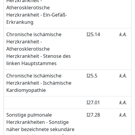
Herzkrankheit -
Atherosklerotische
Herzkrankheit - Ein-Gefäß-
Erkrankung
Chronische ischämische
I25.14
k.A.
Herzkrankheit -
Atherosklerotische
Herzkrankheit - Stenose des
linken Hauptstammes
Chronische ischämische
I25.5
k.A.
Herzkrankheit - Ischämische
Kardiomyopathie
I27.01
k.A.
Sonstige pulmonale
I27.28
k.A.
Herzkrankheiten - Sonstige
näher bezeichnete sekundäre