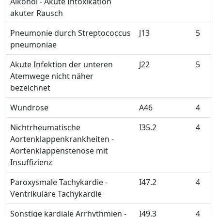
Alkohol - Akute Intoxikation
akuter Rausch
Pneumonie durch Streptococcus
J13
5
pneumoniae
Akute Infektion der unteren
J22
5
Atemwege nicht näher
bezeichnet
Wundrose
A46
4
Nichtrheumatische
I35.2
4
Aortenklappenkrankheiten -
Aortenklappenstenose mit
Insuffizienz
Paroxysmale Tachykardie -
I47.2
4
Ventrikuläre Tachykardie
Sonstige kardiale Arrhythmien -
I49.3
4