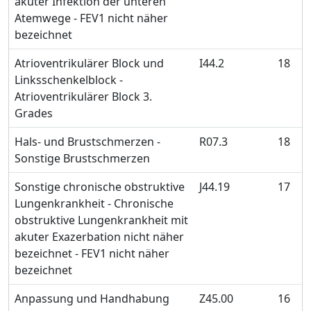
akuter Infektion der unteren
Atemwege - FEV1 nicht näher
bezeichnet
Atrioventrikulärer Block und
I44.2
18
Linksschenkelblock -
Atrioventrikulärer Block 3.
Grades
Hals- und Brustschmerzen -
R07.3
18
Sonstige Brustschmerzen
Sonstige chronische obstruktive
J44.19
17
Lungenkrankheit - Chronische
obstruktive Lungenkrankheit mit
akuter Exazerbation nicht näher
bezeichnet - FEV1 nicht näher
bezeichnet
Anpassung und Handhabung
Z45.00
16