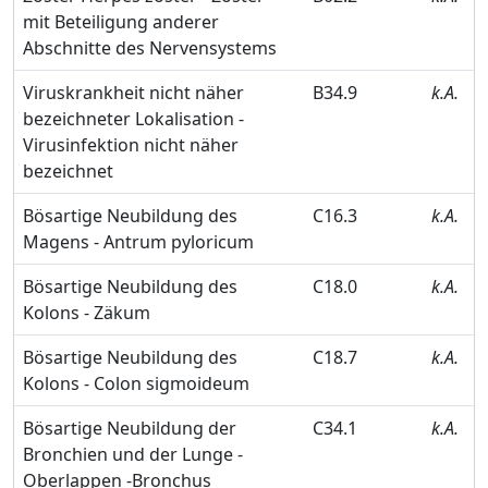
mit Beteiligung anderer
Abschnitte des Nervensystems
Viruskrankheit nicht näher
B34.9
k.A.
bezeichneter Lokalisation -
Virusinfektion nicht näher
bezeichnet
Bösartige Neubildung des
C16.3
k.A.
Magens - Antrum pyloricum
Bösartige Neubildung des
C18.0
k.A.
Kolons - Zäkum
Bösartige Neubildung des
C18.7
k.A.
Kolons - Colon sigmoideum
Bösartige Neubildung der
C34.1
k.A.
Bronchien und der Lunge -
Oberlappen -Bronchus