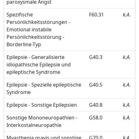
paroxysmale Angst
Spezifische
F60.31
k.A.
Persönlichkeitsstörungen -
Emotional instabile
Persönlichkeitsstörung -
Borderline-Typ
Epilepsie - Generalisierte
G40.3
k.A.
idiopathische Epilepsie und
epileptische Syndrome
Epilepsie - Spezielle epileptische
G40.5
k.A.
Syndrome
Epilepsie - Sonstige Epilepsien
G40.8
k.A.
Sonstige Mononeuropathien -
G58.0
k.A.
Interkostalneuropathie
Myasthenia gravis und sonstige
G70.0
k.A.