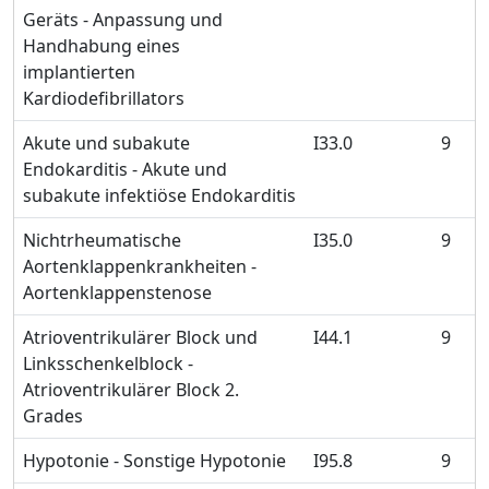
Geräts - Anpassung und
Handhabung eines
implantierten
Kardiodefibrillators
Akute und subakute
I33.0
9
Endokarditis - Akute und
subakute infektiöse Endokarditis
Nichtrheumatische
I35.0
9
Aortenklappenkrankheiten -
Aortenklappenstenose
Atrioventrikulärer Block und
I44.1
9
Linksschenkelblock -
Atrioventrikulärer Block 2.
Grades
Hypotonie - Sonstige Hypotonie
I95.8
9