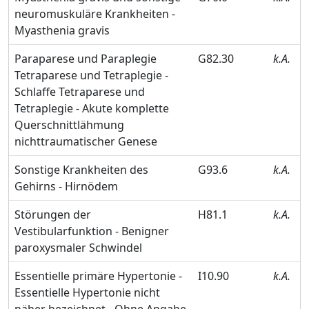
neuromuskuläre Krankheiten -
Myasthenia gravis
Paraparese und Paraplegie
G82.30
k.A.
Tetraparese und Tetraplegie -
Schlaffe Tetraparese und
Tetraplegie - Akute komplette
Querschnittlähmung
nichttraumatischer Genese
Sonstige Krankheiten des
G93.6
k.A.
Gehirns - Hirnödem
Störungen der
H81.1
k.A.
Vestibularfunktion - Benigner
paroxysmaler Schwindel
Essentielle primäre Hypertonie -
I10.90
k.A.
Essentielle Hypertonie nicht
näher bezeichnet - Ohne Angabe