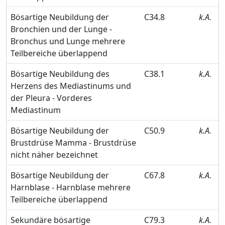
Bösartige Neubildung der
C34.8
k.A.
Bronchien und der Lunge -
Bronchus und Lunge mehrere
Teilbereiche überlappend
Bösartige Neubildung des
C38.1
k.A.
Herzens des Mediastinums und
der Pleura - Vorderes
Mediastinum
Bösartige Neubildung der
C50.9
k.A.
Brustdrüse Mamma - Brustdrüse
nicht näher bezeichnet
Bösartige Neubildung der
C67.8
k.A.
Harnblase - Harnblase mehrere
Teilbereiche überlappend
Sekundäre bösartige
C79.3
k.A.