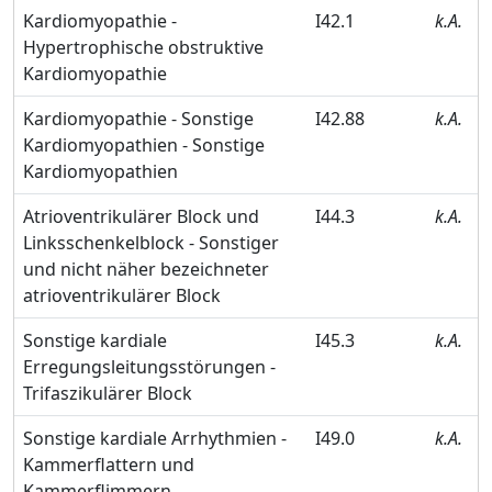
Kardiomyopathie -
I42.1
k.A.
Hypertrophische obstruktive
Kardiomyopathie
Kardiomyopathie - Sonstige
I42.88
k.A.
Kardiomyopathien - Sonstige
Kardiomyopathien
Atrioventrikulärer Block und
I44.3
k.A.
Linksschenkelblock - Sonstiger
und nicht näher bezeichneter
atrioventrikulärer Block
Sonstige kardiale
I45.3
k.A.
Erregungsleitungsstörungen -
Trifaszikulärer Block
Sonstige kardiale Arrhythmien -
I49.0
k.A.
Kammerflattern und
Kammerflimmern