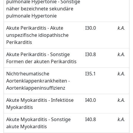
pulmonale Hypertonie - Sonstige
näher bezeichnete sekundäre
pulmonale Hypertonie
Akute Perikarditis - Akute
I30.0
k.A.
unspezifische idiopathische
Perikarditis
Akute Perikarditis - Sonstige
I30.8
k.A.
Formen der akuten Perikarditis
Nichtrheumatische
I35.1
k.A.
Aortenklappenkrankheiten -
Aortenklappeninsuffizienz
Akute Myokarditis - Infektiöse
I40.0
k.A.
Myokarditis
Akute Myokarditis - Sonstige
I40.8
k.A.
akute Myokarditis