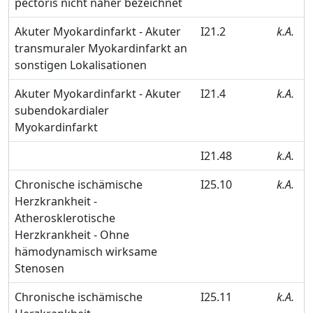
pectoris nicht näher bezeichnet
Akuter Myokardinfarkt - Akuter
I21.2
k.A.
transmuraler Myokardinfarkt an
sonstigen Lokalisationen
Akuter Myokardinfarkt - Akuter
I21.4
k.A.
subendokardialer
Myokardinfarkt
I21.48
k.A.
Chronische ischämische
I25.10
k.A.
Herzkrankheit -
Atherosklerotische
Herzkrankheit - Ohne
hämodynamisch wirksame
Stenosen
Chronische ischämische
I25.11
k.A.