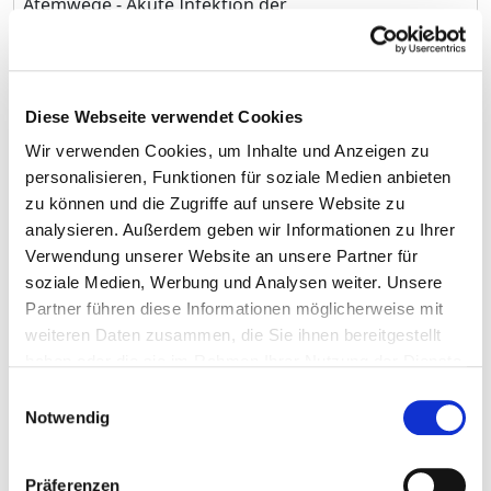
Atemwege - Akute Infektion der
oberen Atemwege nicht näher
bezeichnet
Sonstige chronische obstruktive
J44.10
4
Diese Webseite verwendet Cookies
Lungenkrankheit - Chronische
Wir verwenden Cookies, um Inhalte und Anzeigen zu
obstruktive Lungenkrankheit mit
personalisieren, Funktionen für soziale Medien anbieten
akuter Exazerbation nicht näher
zu können und die Zugriffe auf unsere Website zu
bezeichnet - FEV1 <35 des
analysieren. Außerdem geben wir Informationen zu Ihrer
Sollwertes
Verwendung unserer Website an unsere Partner für
Zystitis - Akute Zystitis
N30.0
4
soziale Medien, Werbung und Analysen weiter. Unsere
Partner führen diese Informationen möglicherweise mit
Sonstige bakterielle
A04.70
k.A.
weiteren Daten zusammen, die Sie ihnen bereitgestellt
Darminfektionen - Enterokolitis
haben oder die sie im Rahmen Ihrer Nutzung der Dienste
durch Clostridium difficile -
gesammelt haben.
Einwilligungsauswahl
Enterokolitis durch Clostridium
Notwendig
difficile ohne Megakolon ohne
sonstige Organkomplikationen
Präferenzen