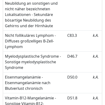
Neubildung an sonstigen und
nicht näher bezeichneten
Lokalisationen - Sekundäre
bösartige Neubildung des
Gehirns und der Hirnhäute
Nicht follikuläres Lymphom -
C83.3
k.A.
Diffuses großzelliges B-Zell-
Lymphom
Myelodysplastische Syndrome -
D46.7
k.A.
Sonstige myelodysplastische
Syndrome
Eisenmangelanämie -
D50.0
k.A.
Eisenmangelanämie nach
Blutverlust chronisch
Vitamin-B12-Mangelanämie -
D51.8
k.A.
Sonstige Vitamin-B12-