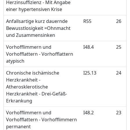
Herzinsuffizienz - Mit Angabe
einer hypertensiven Krise
Anfallsartige kurz dauernde
R55
26
Bewusstlosigkeit =Ohnmacht
und Zusammensinken
Vorhofflimmern und
I48.4
25
Vorhofflattern - Vorhofflattern
atypisch
Chronische ischämische
I25.13
24
Herzkrankheit -
Atherosklerotische
Herzkrankheit - Drei-Gefäß-
Erkrankung
Vorhofflimmern und
I48.2
23
Vorhofflattern - Vorhofflimmern
permanent