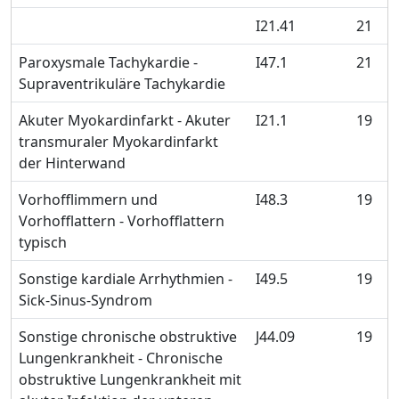
I21.41
21
Paroxysmale Tachykardie -
I47.1
21
Supraventrikuläre Tachykardie
Akuter Myokardinfarkt - Akuter
I21.1
19
transmuraler Myokardinfarkt
der Hinterwand
Vorhofflimmern und
I48.3
19
Vorhofflattern - Vorhofflattern
typisch
Sonstige kardiale Arrhythmien -
I49.5
19
Sick-Sinus-Syndrom
Sonstige chronische obstruktive
J44.09
19
Lungenkrankheit - Chronische
obstruktive Lungenkrankheit mit