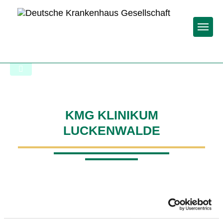
Togg
Startseite der Fachabteilung
KMG KLINIKUM
LUCKENWALDE
Passend dazu: