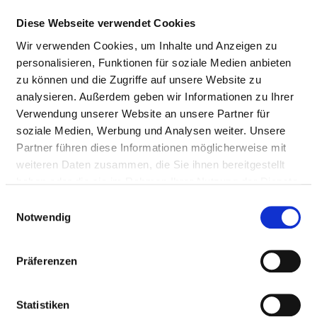
Diese Webseite verwendet Cookies
Ärzte & Ärztinnen
Wir verwenden Cookies, um Inhalte und Anzeigen zu
personalisieren, Funktionen für soziale Medien anbieten
PFLEGEPERSONAL
zu können und die Zugriffe auf unsere Website zu
analysieren. Außerdem geben wir Informationen zu Ihrer
Personelle Ausstattung der Fachabteilung mit
Verwendung unserer Website an unsere Partner für
Pflegepersonal. Mitarbeitende, die nicht eindeutig einer
soziale Medien, Werbung und Analysen weiter. Unsere
Fachabteilung zugeordnet werden können, werden
Partner führen diese Informationen möglicherweise mit
übergreifend für das Krankenhaus erfasst.
weiteren Daten zusammen, die Sie ihnen bereitgestellt
haben oder die sie im Rahmen Ihrer Nutzung der Dienste
gesammelt haben.
Einwilligungsauswahl
GESUNDHEITS- UND KRANKENPFLEGER
Notwendig
UND GESUNDHEITS- UND
KRANKENPFLEGERINNEN
Präferenzen
Mit Fachabteilungszuordnung
Statistiken
BERUFSGRUPPE
ANZAHL
ERLÄUTERUN