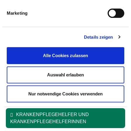
Anzahl (gesamt)
12,51
Marketing
Personal mit direktem
12,51
Beschäftigungsverhältnis
Details zeigen
Personal ohne direktes
0,00
Beschäftigungsverhältnis
Alle Cookies zulassen
Personal in der
0,00
ambulanten Versorgung
Auswahl erlauben
Personal in der
12,51
stationären Versorgung
Nur notwendige Cookies verwenden
Fall je Anzahl
141,09
KRANKENPFLEGEHELFER UND
KRANKENPFLEGEHELFERINNEN