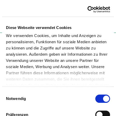
Togg
Diese Webseite verwendet Cookies
Wir verwenden Cookies, um Inhalte und Anzeigen zu
Startseite der Fachabteilung
personalisieren, Funktionen für soziale Medien anbieten
zu können und die Zugriffe auf unsere Website zu
analysieren. Außerdem geben wir Informationen zu Ihrer
ZOLLERNALB KLINIKUM
Verwendung unserer Website an unsere Partner für
BALINGEN
soziale Medien, Werbung und Analysen weiter. Unsere
Partner führen diese Informationen möglicherweise mit
weiteren Daten zusammen, die Sie ihnen bereitgestellt
haben oder die sie im Rahmen Ihrer Nutzung der Dienste
gesammelt haben.
Einwilligungsauswahl
Notwendig
NEUROCHIRURGIE - DR. MED.
Präferenzen