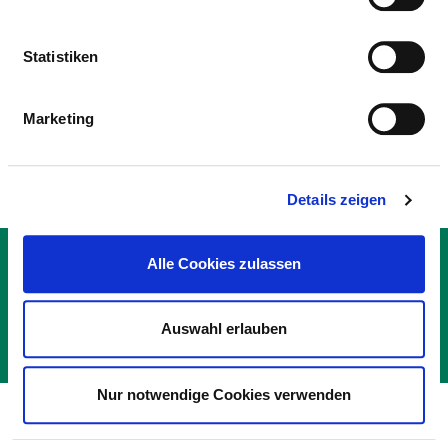
GEBHARD HAHN
Statistiken
ÄRZTLICHE FACHEXPERTISE
Marketing
Neurochirurgie (AQ41)
Details zeigen
KONTAKT
Alle Cookies zulassen
IMPRESSUM
DATENSCHUTZ
Auswahl erlauben
© DEUTSCHE KRANKENHAUS GESELLSCHAFT 2026
Nur notwendige Cookies verwenden