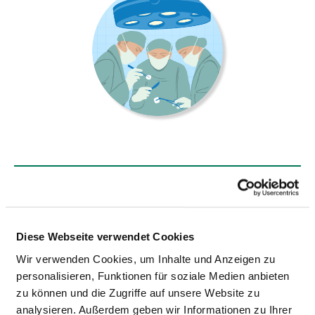
KLINIK FÜR ALLGEMEIN-, VISZERAL-
UND ENDOKRINE CHIRURGIE - DR.
MED. UWE MARKERT
Diese Webseite verwendet Cookies
Wir verwenden Cookies, um Inhalte und Anzeigen zu
Tübinger Str. 30
personalisieren, Funktionen für soziale Medien anbieten
72336 Balingen
zu können und die Zugriffe auf unsere Website zu
Tel.:
07433-9092-1301
analysieren. Außerdem geben wir Informationen zu Ihrer