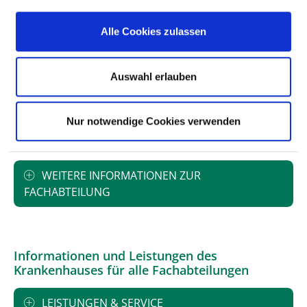
Alle Cookies zulassen
PERSONELLE AUSSTATTUNG
FACHEXPERTISE UND WEITERBILDUNG
Auswahl erlauben
MEDIZINISCHES LEISTUNGSANGEBOT MIT
Nur notwendige Cookies verwenden
FALLZAHLEN
WEITERE INFORMATIONEN ZUR
FACHABTEILUNG
Informationen und Leistungen des
Krankenhauses für alle Fachabteilungen
LEISTUNGEN & SERVICE