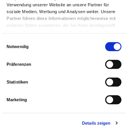
Fax: 07433-9092-1311
Verwendung unserer Website an unsere Partner für
Mail:
ed.mukinilk-blanrelloz@ofni
soziale Medien, Werbung und Analysen weiter. Unsere
Anfahrt
Partner führen diese Informationen möglicherweise mit
weiteren Daten zusammen, die Sie ihnen bereitgestellt
http://www.zollernalb-klinikum.de
haben oder die sie im Rahmen Ihrer Nutzung der Dienste
gesammelt haben.
Einwilligungsauswahl
Notwendig
Ärztliche Leitung
Dr. med. Uwe Markert (Chefarzt)
Präferenzen
Informationen und Leistungen der
Statistiken
Fachabteilung
Marketing
FALLZAHLEN
Vollstationäre Fallzahl: 433
Details zeigen