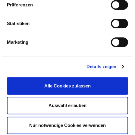
Präferenzen
http://www.pfalzklinikum.de
Statistiken
BASIS-INFOS
Marketing
Anzahl Betten: 20
Anzahl der Fachabteilungen: 1
Details zeigen
Vollstationäre Fallzahl: 1
Teilstationäre Fallzahl: 141
Alle Cookies zulassen
Ambulante Fallzahl: 782
Auswahl erlauben
Krankenhausträger: Pfalzklinikum AdöR,
Standort Wörth
Nur notwendige Cookies verwenden
Art des Trägers: öffentlich