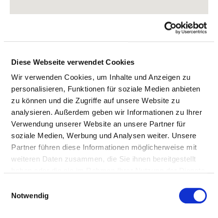
Diese Webseite verwendet Cookies
Wir verwenden Cookies, um Inhalte und Anzeigen zu
personalisieren, Funktionen für soziale Medien anbieten
zu können und die Zugriffe auf unsere Website zu
analysieren. Außerdem geben wir Informationen zu Ihrer
Verwendung unserer Website an unsere Partner für
soziale Medien, Werbung und Analysen weiter. Unsere
Hermann-Quack-Straße 6
Partner führen diese Informationen möglicherweise mit
76744 Wörth
weiteren Daten zusammen, die Sie ihnen bereitgestellt
haben oder die sie im Rahmen Ihrer Nutzung der Dienste
Tel.:
06349-900-0
gesammelt haben.
Einwilligungsauswahl
Mail:
ed.mukinilkzlafp@ofni
Notwendig
Anfahrt