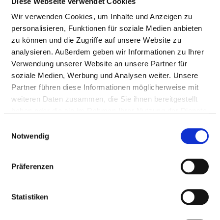
Diese Webseite verwendet Cookies
Maskenbeatmungsgerät
in der Klinik für Kinder-
mit dauerhaft positivem
und Jugendmedizin: -
Wir verwenden Cookies, um Inhalte und Anzeigen zu
Beatmungsdruck
Intensivbeatmungsgerät
personalisieren, Funktionen für soziale Medien anbieten
(1) -
zu können und die Zugriffe auf unsere Website zu
Notfallbeatmungsgeräte
analysieren. Außerdem geben wir Informationen zu Ihrer
(2) Kreißsaal -
Verwendung unserer Website an unsere Partner für
Notfallbeatmungsgerät
soziale Medien, Werbung und Analysen weiter. Unsere
(1)
Partner führen diese Informationen möglicherweise mit
weiteren Daten zusammen, die Sie ihnen bereitgestellt
Schichtbildverfahren im
Nutzung der
haben oder die sie im Rahmen Ihrer Nutzung der Dienste
Querschnitt mittels
Untersuchungsmethoden
gesammelt haben.
Einwilligungsauswahl
Röntgenstrahlen
der radiologischen Praxis
Notwendig
im Krankenhaus.
Hirnstrommessung
Interdisziplinäre
Präferenzen
Nutzung: Anzahl: 1 Gerät
Gerät zur Blutreinigung
In unserem Krankenhaus
Statistiken
bei Nierenversagen
werden im Rahmen eines
(Dialyse)
Kooperationsvertrages in