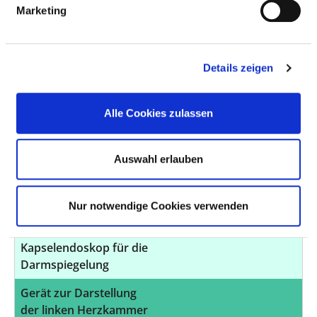
der Intensivmedizin 2
Marketing
Dialysearbeitsplätze
bereit gestellt.
Details zeigen
Gerät zur
Lungenersatztherapie /-
unterstützung
Alle Cookies zulassen
Geräte für Früh- und
2 Inkubatoren stehen der
Neugeborene
Klinik für Kinder- und
Auswahl erlauben
(Brutkasten)
Jugendmedizin zur
neonatalen
Intensivbetreuung zur
Nur notwendige Cookies verwenden
Verfügung.
Kapselendoskop für die
Darmspiegelung
Gerät zur Darstellung
der linken Herzkammer