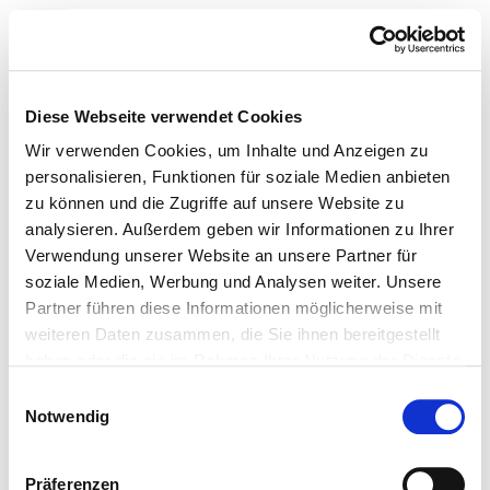
Toggle navigation
Startseite der Fachabteilung
Diese Webseite verwendet Cookies
Wir verwenden Cookies, um Inhalte und Anzeigen zu
personalisieren, Funktionen für soziale Medien anbieten
zu können und die Zugriffe auf unsere Website zu
Städtisches Krankenhaus
analysieren. Außerdem geben wir Informationen zu Ihrer
Eisenhüttenstadt GmbH
Verwendung unserer Website an unsere Partner für
soziale Medien, Werbung und Analysen weiter. Unsere
Partner führen diese Informationen möglicherweise mit
Klinik für Geriatrie TK
weiteren Daten zusammen, die Sie ihnen bereitgestellt
Eisenhüttenstadt
haben oder die sie im Rahmen Ihrer Nutzung der Dienste
gesammelt haben.
Krankheiten nach ICD
Einwilligungsauswahl
Notwendig
Leistung
ICD-
Fallzahl
Info
Schlüssel
Präferenzen