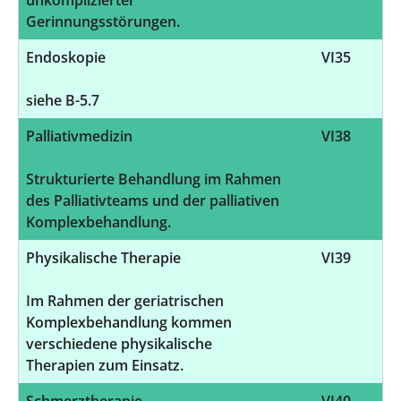
Gerinnungsstörungen.
Endoskopie
VI35
siehe B-5.7
Palliativmedizin
VI38
Strukturierte Behandlung im Rahmen
des Palliativteams und der palliativen
Komplexbehandlung.
Physikalische Therapie
VI39
Im Rahmen der geriatrischen
Komplexbehandlung kommen
verschiedene physikalische
Therapien zum Einsatz.
Schmerztherapie
VI40