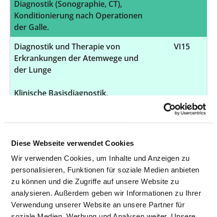
Diagnostik (Sonographie, CT),
Konditionierung nach Operationen
der Galle.
Diagnostik und Therapie von
VI15
Erkrankungen der Atemwege und
der Lunge
Klinische Basisdiagnostik,
Bildgebende Diagnostik (Röntgen,
CT), Funktionsdiagnostik
(Spirometrie), Konservativ-
medikamentöse Behandlung,
Diese Webseite verwendet Cookies
Atemgymnastik, Konditionierung,
Wir verwenden Cookies, um Inhalte und Anzeigen zu
Bronchoskopie.
personalisieren, Funktionen für soziale Medien anbieten
Diagnostik und Therapie von
VI16
zu können und die Zugriffe auf unsere Website zu
Krankheiten der Pleura
analysieren. Außerdem geben wir Informationen zu Ihrer
Verwendung unserer Website an unsere Partner für
Sonographische und
soziale Medien, Werbung und Analysen weiter. Unsere