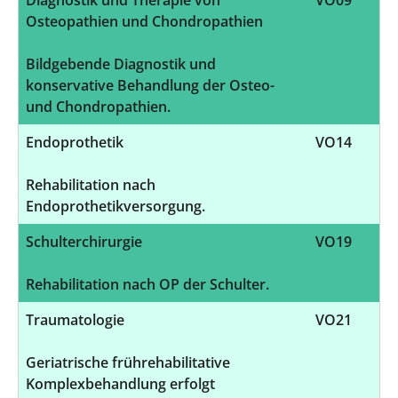
Osteopathien und Chondropathien
Bildgebende Diagnostik und
konservative Behandlung der Osteo-
und Chondropathien.
Endoprothetik
VO14
Rehabilitation nach
Endoprothetikversorgung.
Schulterchirurgie
VO19
Rehabilitation nach OP der Schulter.
Traumatologie
VO21
Geriatrische frührehabilitative
Komplexbehandlung erfolgt