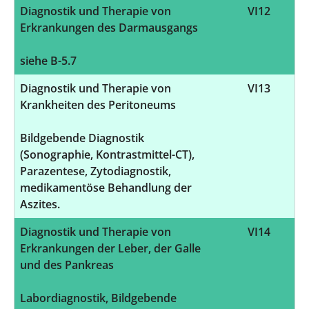
Diagnostik und Therapie von
VI12
Erkrankungen des Darmausgangs
siehe B-5.7
Diagnostik und Therapie von
VI13
Krankheiten des Peritoneums
Bildgebende Diagnostik
(Sonographie, Kontrastmittel-CT),
Parazentese, Zytodiagnostik,
medikamentöse Behandlung der
Aszites.
Diagnostik und Therapie von
VI14
Erkrankungen der Leber, der Galle
und des Pankreas
Labordiagnostik, Bildgebende