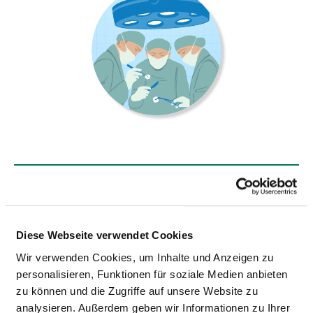
KLINIK FÜR THORAXCHIRURGIE UND
THORAKALE ENDOSKOPIE - PD DR.
MED. STEFAN LIMMER
Diese Webseite verwendet Cookies
Wir verwenden Cookies, um Inhalte und Anzeigen zu
Friedrichstraße 39
personalisieren, Funktionen für soziale Medien anbieten
72458 Albstadt
zu können und die Zugriffe auf unsere Website zu
Tel.:
07433-9092-1561
analysieren. Außerdem geben wir Informationen zu Ihrer