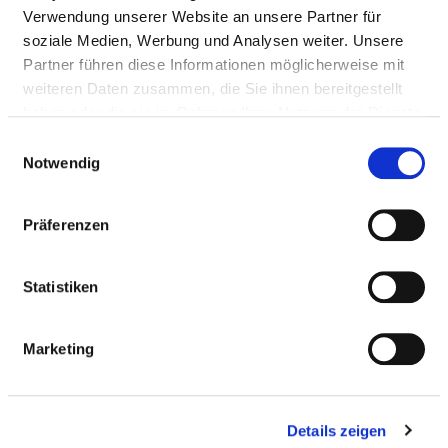
Fax: 07433-9092-1586
Verwendung unserer Website an unsere Partner für
Mail:
ed.mukinilk-blanrelloz@ofni
soziale Medien, Werbung und Analysen weiter. Unsere
Anfahrt
Partner führen diese Informationen möglicherweise mit
weiteren Daten zusammen, die Sie ihnen bereitgestellt
http://www.zollernalb-klinikum.de
haben oder die sie im Rahmen Ihrer Nutzung der Dienste
gesammelt haben.
Einwilligungsauswahl
Notwendig
Ärztliche Leitung
PD Dr. med Stefan Limmer (Chefarzt)
Präferenzen
Informationen und Leistungen der
Statistiken
Fachabteilung
Marketing
FALLZAHLEN
Vollstationäre Fallzahl: 76
Details zeigen