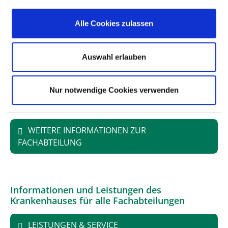
Alle Cookies zulassen
PERSONELLE AUSSTATTUNG
FACHEXPERTISE UND WEITERBILDUNG
Auswahl erlauben
MEDIZINISCHES LEISTUNGSANGEBOT MIT
Nur notwendige Cookies verwenden
FALLZAHLEN
WEITERE INFORMATIONEN ZUR
FACHABTEILUNG
Informationen und Leistungen des
Krankenhauses für alle Fachabteilungen
LEISTUNGEN & SERVICE