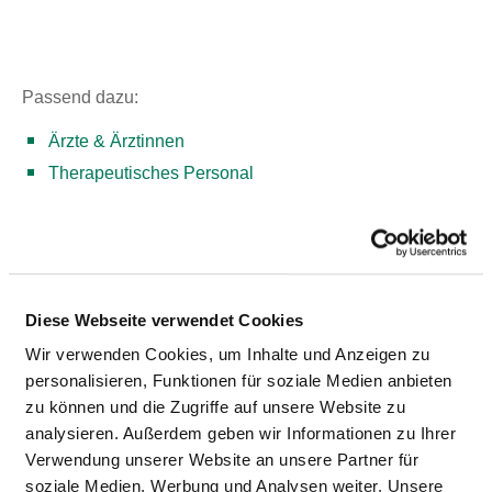
Passend dazu:
Ärzte & Ärztinnen
Therapeutisches Personal
PFLEGEPERSONAL
Hier finden Sie Angaben zum Pflegepersonal des
Diese Webseite verwendet Cookies
gesamten Krankenhauses. Informationen zum Personal
der einzelnen Fachabteilungen finden Sie auf den
Wir verwenden Cookies, um Inhalte und Anzeigen zu
Fachabteilungsseiten.
personalisieren, Funktionen für soziale Medien anbieten
zu können und die Zugriffe auf unsere Website zu
analysieren. Außerdem geben wir Informationen zu Ihrer
Verwendung unserer Website an unsere Partner für
GESUNDHEITS- UND KRANKENPFLEGER
soziale Medien, Werbung und Analysen weiter. Unsere