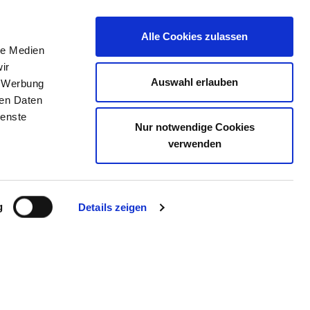
Alle Cookies zulassen
le Medien
ERZEICHNIS
STELLENBÖRSE
KONTAKT
ir
Auswahl erlauben
, Werbung
ren Daten
ienste
Nur notwendige Cookies
UND PSYCHOTHERAPIE
verwenden
R
g
Details zeigen