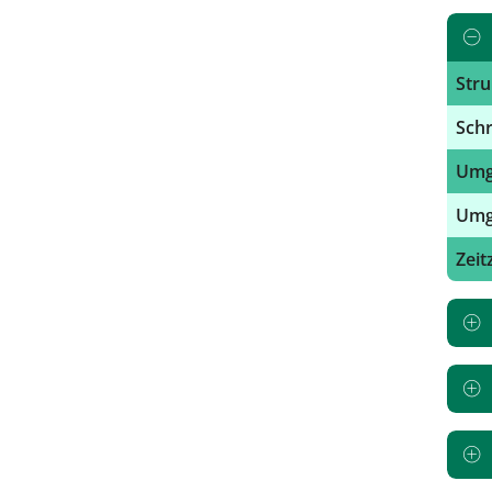
Str
Schr
Umga
Umga
Zeit