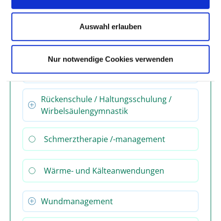
Auswahl erlauben
Physikalische Therapie / Bädertherapie
Nur notwendige Cookies verwenden
Physiotherapie / Krankengymnastik als
Einzel- und/oder Gruppentherapie
Rückenschule / Haltungsschulung /
Wirbelsäulengymnastik
Schmerztherapie /-management
Wärme- und Kälteanwendungen
Wundmanagement