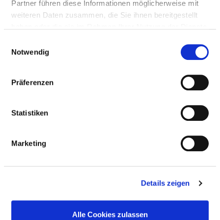
Sporttherapie / Bewegungstherapie
Partner führen diese Informationen möglicherweise mit
weiteren Daten zusammen, die Sie ihnen bereitgestellt
haben oder die sie im Rahmen Ihrer Nutzung der Dienste
Bobath-Therapie (für Erwachsene
gesammelt haben.
Einwilligungsauswahl
und/oder Kinder)
Notwendig
Spezielles Leistungsangebot für
Präferenzen
Diabetiker und Diabetikerinnen
Statistiken
Kinästhetik
Manuelle Lymphdrainage
Marketing
Massage
Details zeigen
Osteopathie / Chiropraktik /
Alle Cookies zulassen
Manualtherapie