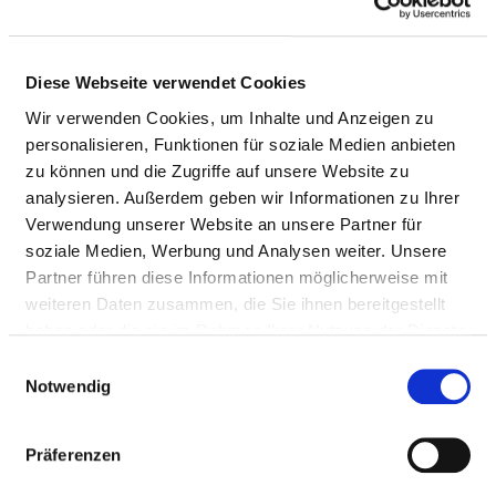
Ärzte & Ärztinnen
Diese Webseite verwendet Cookies
PFLEGEPERSONAL
Wir verwenden Cookies, um Inhalte und Anzeigen zu
personalisieren, Funktionen für soziale Medien anbieten
Personelle Ausstattung der Fachabteilung mit
zu können und die Zugriffe auf unsere Website zu
Pflegepersonal. Mitarbeitende, die nicht eindeutig einer
analysieren. Außerdem geben wir Informationen zu Ihrer
Fachabteilung zugeordnet werden können, werden
Verwendung unserer Website an unsere Partner für
übergreifend für das Krankenhaus erfasst.
soziale Medien, Werbung und Analysen weiter. Unsere
Partner führen diese Informationen möglicherweise mit
weiteren Daten zusammen, die Sie ihnen bereitgestellt
haben oder die sie im Rahmen Ihrer Nutzung der Dienste
GESUNDHEITS- UND KRANKENPFLEGER
gesammelt haben.
UND GESUNDHEITS- UND
Einwilligungsauswahl
Notwendig
KRANKENPFLEGERINNEN
Mit Fachabteilungszuordnung
Präferenzen
BERUFSGRUPPE
ANZAHL
ERLÄUTERUN