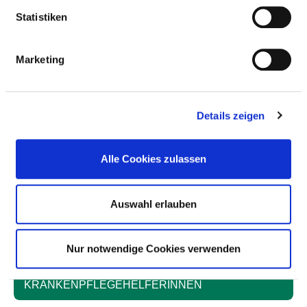
Statistiken
Anzahl (gesamt)
24,19
Personal mit direktem
24,19
Marketing
Beschäftigungsverhältnis
Personal ohne direktes
0,00
Beschäftigungsverhältnis
Details zeigen
Personal in der
0,00
ambulanten Versorgung
Alle Cookies zulassen
Personal in der
24,19
stationären Versorgung
Auswahl erlauben
Fall je Anzahl
47,66
Nur notwendige Cookies verwenden
KRANKENPFLEGEHELFER UND
KRANKENPFLEGEHELFERINNEN