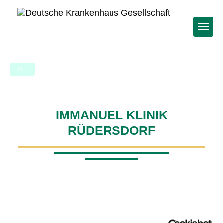
Togg
Startseite der Fachabteilung
IMMANUEL KLINIK
RÜDERSDORF
Passend dazu: