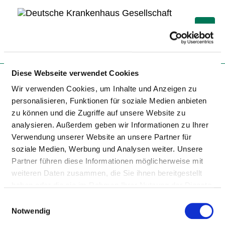
Togg
Zur Krankenhaus-Startseite
Diese Webseite verwendet Cookies
Wir verwenden Cookies, um Inhalte und Anzeigen zu
personalisieren, Funktionen für soziale Medien anbieten
zu können und die Zugriffe auf unsere Website zu
NEURO SPINE CENTER GMBH
analysieren. Außerdem geben wir Informationen zu Ihrer
Verwendung unserer Website an unsere Partner für
soziale Medien, Werbung und Analysen weiter. Unsere
Partner führen diese Informationen möglicherweise mit
weiteren Daten zusammen, die Sie ihnen bereitgestellt
haben oder die sie im Rahmen Ihrer Nutzung der Dienste
gesammelt haben.
Einwilligungsauswahl
TEILNAHME AN DER
Notwendig
NOTFALLVERSORGUNG