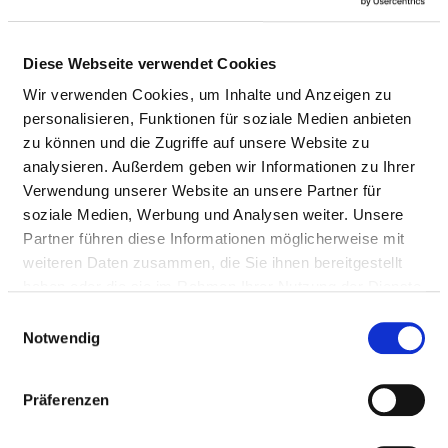
psychosomatischen
Störungen und
Diese Webseite verwendet Cookies
Verhaltensstörungen
bei Erwachsenen
Wir verwenden Cookies, um Inhalte und Anzeigen zu
personalisieren, Funktionen für soziale Medien anbieten
38
9-649.42
zu können und die Zugriffe auf unsere Website zu
analysieren. Außerdem geben wir Informationen zu Ihrer
33
9-649.13
Verwendung unserer Website an unsere Partner für
33
9-649.31
soziale Medien, Werbung und Analysen weiter. Unsere
Partner führen diese Informationen möglicherweise mit
Psychosomatisch-
32
9-634
weiteren Daten zusammen, die Sie ihnen bereitgestellt
psychotherapeutische
haben oder die sie im Rahmen Ihrer Nutzung der Dienste
Komplexbehandlung
gesammelt haben.
Einwilligungsauswahl
bei psychischen und
Notwendig
psychosomatischen
Störungen und
Verhaltensstörungen
Präferenzen
bei Erwachsenen