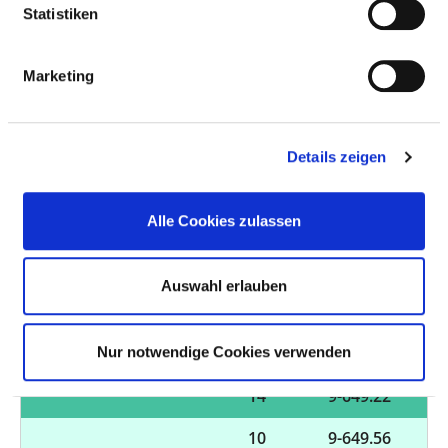
Statistiken
31
9-649.55
29
9-649.0
Marketing
25
9-649.41
25
9-649.50
Details zeigen
21
9-649.34
Alle Cookies zulassen
19
9-649.30
18
9-649.11
Auswahl erlauben
18
9-649.21
18
9-649.43
Nur notwendige Cookies verwenden
14
9-649.22
10
9-649.56