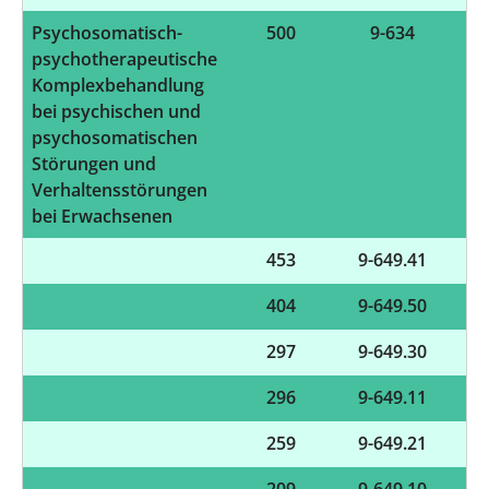
Psychosomatisch-
500
9-634
psychotherapeutische
Komplexbehandlung
bei psychischen und
psychosomatischen
Störungen und
Verhaltensstörungen
bei Erwachsenen
453
9-649.41
404
9-649.50
297
9-649.30
296
9-649.11
259
9-649.21
209
9-649.10