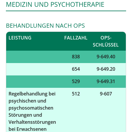
MEDIZIN UND PSYCHOTHERAPIE
BEHANDLUNGEN NACH OPS
LEISTUNG
FALLZAHL
OPS-
I
SCHLÜSSEL
838
9-649.40
654
9-649.20
529
9-649.31
Regelbehandlung bei
512
9-607
psychischen und
psychosomatischen
Störungen und
Verhaltensstörungen
bei Erwachsenen