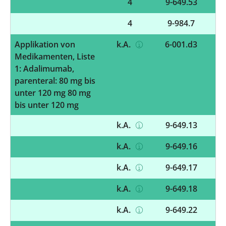
4
9-649.53
4
9-984.7
Applikation von
k.A.
6-001.d3
Medikamenten, Liste
1: Adalimumab,
parenteral: 80 mg bis
unter 120 mg 80 mg
bis unter 120 mg
k.A.
9-649.13
k.A.
9-649.16
k.A.
9-649.17
k.A.
9-649.18
k.A.
9-649.22