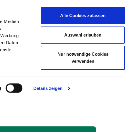
Alle Cookies zulassen
le Medien
ERZEICHNIS
STELLENBÖRSE
KONTAKT
ir
Auswahl erlauben
, Werbung
ren Daten
ienste
Nur notwendige Cookies
NIK NORTHEIM [NOM]
verwenden
g
Details zeigen