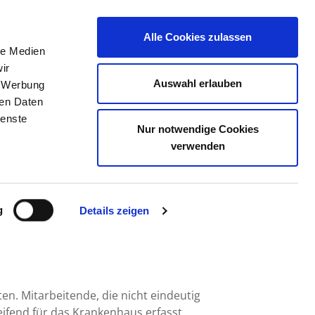
Alle Cookies zulassen
le Medien
ERZEICHNIS
STELLENBÖRSE
KONTAKT
ir
Auswahl erlauben
, Werbung
ren Daten
ienste
Nur notwendige Cookies
NIK NORTHEIM [NOM]
verwenden
g
Details zeigen
en. Mitarbeitende, die nicht eindeutig
fend für das Krankenhaus erfasst.