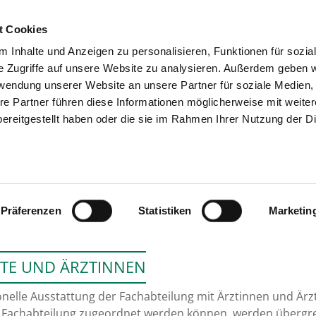
t Cookies
 Inhalte und Anzeigen zu personalisieren, Funktionen für sozia
SUCHEN
TIPPS & HILFE
DAS V
e Zugriffe auf unsere Website zu analysieren. Außerdem geben w
rwendung unserer Website an unsere Partner für soziale Medien
re Partner führen diese Informationen möglicherweise mit weite
ereitgestellt haben oder die sie im Rahmen Ihrer Nutzung der D
HELIOS ALBERT-SCHWEITZER-KLI
Präferenzen
Statistiken
Marketin
TE UND ÄRZTINNEN
nelle Ausstattung der Fachabteilung mit Ärztinnen und Ärzt
 Fachabteilung zugeordnet werden können, werden übergrei