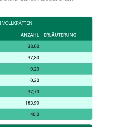
N VOLLKRÄFTEN
ANZAHL
ERLÄUTERUNG
38,00
37,80
0,20
0,30
37,70
183,90
40,0