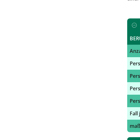
BER
Anza
Pers
Pers
Pers
Pers
Fall
maßg