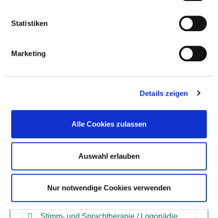
Statistiken
Physiotherapie / Krankengymnastik als
Einzel- und/oder Gruppentherapie
Marketing
Präventive Leistungsangebote /
Präventionskurse
Details zeigen
Rückenschule / Haltungsschulung /
Alle Cookies zulassen
Wirbelsäulengymnastik
Auswahl erlauben
Schmerztherapie /-management
Spezielles pflegerisches Leistungsangebot
Nur notwendige Cookies verwenden
Stimm- und Sprachtherapie / Logopädie