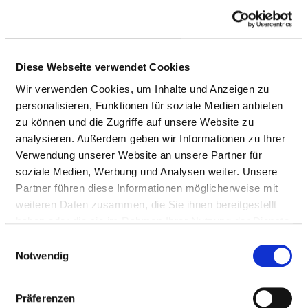
Bobath-Therapie (für Erwachsene und/oder
Kinder)
Diese Webseite verwendet Cookies
Spezielles Leistungsangebot für Diabetiker
und Diabetikerinnen
Wir verwenden Cookies, um Inhalte und Anzeigen zu
personalisieren, Funktionen für soziale Medien anbieten
zu können und die Zugriffe auf unsere Website zu
Ergotherapie / Arbeitstherapie
analysieren. Außerdem geben wir Informationen zu Ihrer
Verwendung unserer Website an unsere Partner für
soziale Medien, Werbung und Analysen weiter. Unsere
Kinästhetik
Partner führen diese Informationen möglicherweise mit
weiteren Daten zusammen, die Sie ihnen bereitgestellt
Kontinenztraining / Inkontinenzberatung
haben oder die sie im Rahmen Ihrer Nutzung der Dienste
gesammelt haben.
Einwilligungsauswahl
Notwendig
Manuelle Lymphdrainage
Präferenzen
Massage