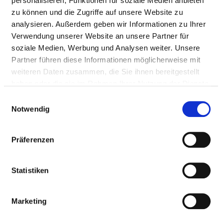
personalisieren, Funktionen für soziale Medien anbieten
RADIOLOGIE UND
zu können und die Zugriffe auf unsere Website zu
NEURORADIOLOGIE
analysieren. Außerdem geben wir Informationen zu Ihrer
Verwendung unserer Website an unsere Partner für
soziale Medien, Werbung und Analysen weiter. Unsere
AMBULANTE
Partner führen diese Informationen möglicherweise mit
BEHANDLUNGSMÖGLICHKEITEN
weiteren Daten zusammen, die Sie ihnen bereitgestellt
haben oder die sie im Rahmen Ihrer Nutzung der Dienste
AM11
gesammelt haben.
Einwilligungsauswahl
Notwendig
Ambulanzarzt/-ärztin:
Vor- und nachstationäre
Leistungen nach § 115a
SGB V (AM11)
Präferenzen
Kommentar:
Statistiken
Angebotene
Leistung:
Marketing
AM08