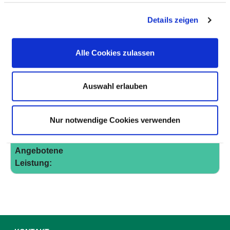
Ambulanzarzt/-ärztin:
Notfallambulanz (24h)
(AM08)
Details zeigen
Kommentar:
Alle Cookies zulassen
Angebotene
Leistung:
Auswahl erlauben
AM07
Ambulanzarzt/-ärztin:
Privatambulanz (AM07)
Nur notwendige Cookies verwenden
Kommentar:
Angebotene
Leistung: