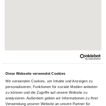
Klosterkamp 1a
Diese Webseite verwendet Cookies
23795 Bad Segeberg
Wir verwenden Cookies, um Inhalte und Anzeigen zu
Tel.:
04551-802-4910
personalisieren, Funktionen für soziale Medien anbieten
Mail:
ed.nekinilkregrebeges@ofni
zu können und die Zugriffe auf unsere Website zu
analysieren. Außerdem geben wir Informationen zu Ihrer
Anfahrt
Verwendung unserer Website an unsere Partner für