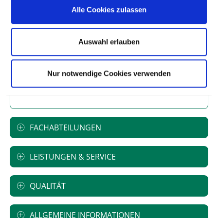
Art des Trägers: privat
Alle Cookies zulassen
Akademisches Lehrkrankenhaus
Auswahl erlauben
Christian-Albrechts-Universität zu Kiel
Universitätsklinikum Hamburg-
Eppendorf
Nur notwendige Cookies verwenden
Universität zu Lübeck
FACHABTEILUNGEN
LEISTUNGEN & SERVICE
QUALITÄT
ALLGEMEINE INFORMATIONEN