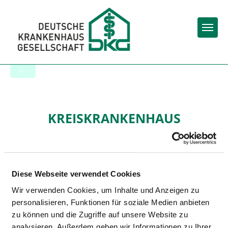
Togg
Zur Krankenhaus-Startseite
KREISKRANKENHAUS
BERGSTRASSE - EINE E
INRICHTUNG DES U
NIVERSITÄTSKLINIKUMS H
Diese Webseite verwendet Cookies
EIDELBERG
Wir verwenden Cookies, um Inhalte und Anzeigen zu
personalisieren, Funktionen für soziale Medien anbieten
zu können und die Zugriffe auf unsere Website zu
analysieren. Außerdem geben wir Informationen zu Ihrer