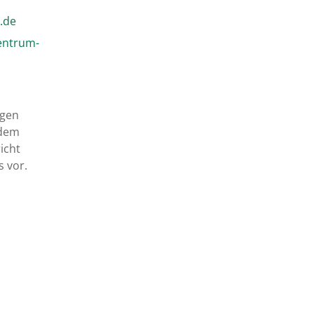
ram
entrum-
egen
 dem
icht
s vor.