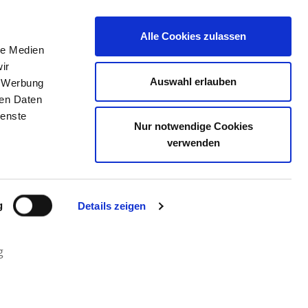
Alle Cookies zulassen
le Medien
ERZEICHNIS
STELLENBÖRSE
KONTAKT
ir
Auswahl erlauben
, Werbung
ren Daten
ienste
BEL
Nur notwendige Cookies
verwenden
g
Details zeigen
g