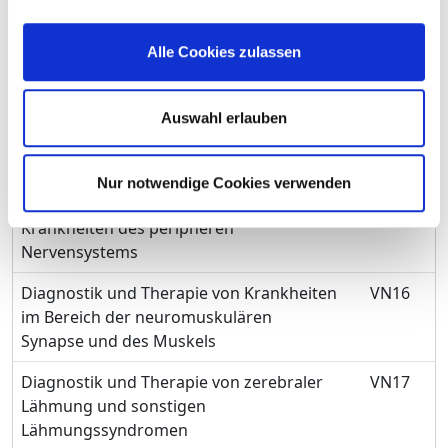
Diagnostik und Therapie von
VN13
demyelinisierenden Krankheiten des
Zentralnervensystems
Alle Cookies zulassen
Diagnostik und Therapie von Krankheiten
VN14
der Nerven, der Nervenwurzeln und des
Auswahl erlauben
Nervenplexus
Diagnostik und Therapie von
VN15
Nur notwendige Cookies verwenden
Polyneuropathien und sonstigen
Krankheiten des peripheren
Nervensystems
Diagnostik und Therapie von Krankheiten
VN16
im Bereich der neuromuskulären
Synapse und des Muskels
Diagnostik und Therapie von zerebraler
VN17
Lähmung und sonstigen
Lähmungssyndromen