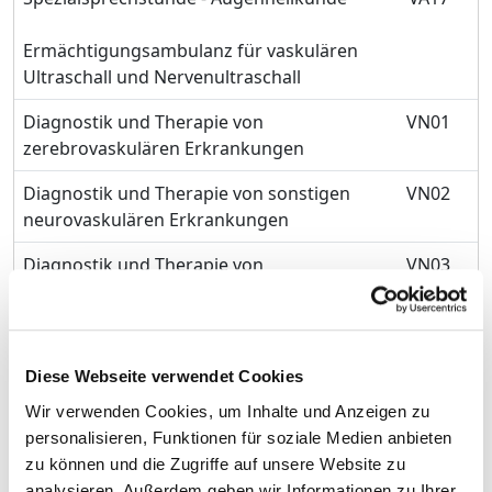
Ermächtigungsambulanz für vaskulären
Ultraschall und Nervenultraschall
Diagnostik und Therapie von
VN01
zerebrovaskulären Erkrankungen
Diagnostik und Therapie von sonstigen
VN02
neurovaskulären Erkrankungen
Diagnostik und Therapie von
VN03
entzündlichen ZNS-Erkrankungen
Diagnostik und Therapie von
VN04
neuroimmunologischen Erkrankungen
Diese Webseite verwendet Cookies
Diagnostik und Therapie von
VN05
Wir verwenden Cookies, um Inhalte und Anzeigen zu
Anfallsleiden
personalisieren, Funktionen für soziale Medien anbieten
zu können und die Zugriffe auf unsere Website zu
Diagnostik und Therapie von malignen
VN06
analysieren. Außerdem geben wir Informationen zu Ihrer