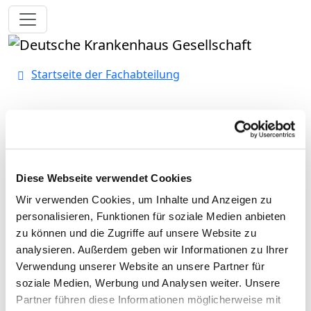
Toggle navigation
Startseite der Fachabteilung
Sana Kliniken Lübeck GmbH,
Krankenhaus Süd
Diese Webseite verwendet Cookies
Wir verwenden Cookies, um Inhalte und Anzeigen zu
Passend dazu:
personalisieren, Funktionen für soziale Medien anbieten
Pflegepersonal
zu können und die Zugriffe auf unsere Website zu
analysieren. Außerdem geben wir Informationen zu Ihrer
Ärzte und Ärztinnen
Verwendung unserer Website an unsere Partner für
soziale Medien, Werbung und Analysen weiter. Unsere
Personelle Ausstattung der Fachabteilung mit
Partner führen diese Informationen möglicherweise mit
Ärztinnen und Ärzten. Mitarbeitende, die nicht