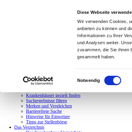
Toggle navigation
Diese Webseite verwende
Suchen
Überblick
Wir verwenden Cookies, um
Einfache Suche
anbieten zu können und di
Erweiterte Suche
Informationen zu Ihrer Ve
Körpernavigation
Struktursuche
und Analysen weiter. Unse
Landkarten-Suche (maps)
zusammen, die Sie ihnen b
Suche nach Bundesland
gesammelt haben.
Aspekte der Barrierefreiheit
Barrierefreie Suche
Tipps & Hilfe
Hilfe zu den Suchfunktionen
Einwilligungsauswahl
Tipps und Tricks
Notwendig
FAQ
Glossar benutzter Begriffe
Krankenhäuser gezielt finden
Suchergebnisse filtern
Merken und Vergleichen
Barrierefreie Suche
Hinweise für Einweiser
Tipps zur Stellenbörse
Das Verzeichnis