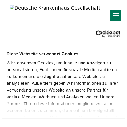
Togg
Startseite der Fachabteilung
Diese Webseite verwendet Cookies
Wir verwenden Cookies, um Inhalte und Anzeigen zu
SANA KLINIKEN SOMMERFELD
personalisieren, Funktionen für soziale Medien anbieten
zu können und die Zugriffe auf unsere Website zu
analysieren. Außerdem geben wir Informationen zu Ihrer
Verwendung unserer Website an unsere Partner für
soziale Medien, Werbung und Analysen weiter. Unsere
Partner führen diese Informationen möglicherweise mit
weiteren Daten zusammen, die Sie ihnen bereitgestellt
KLINIK FÜR WIRBELSÄULENCHIRURGIE
haben oder die sie im Rahmen Ihrer Nutzung der Dienste
gesammelt haben.
Einwilligungsauswahl