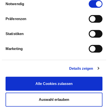
Notwendig
AMBULANTE
BEHANDLUNGSMÖGLICHKEITEN
Präferenzen
WIRBELSÄULEN-SPRECHSTUNDE IN DER
AMBULANZ SOMMERFELD
Statistiken
Ambulanzarzt/-
Vor- und nachstationäre
ärztin:
Leistungen nach § 115a
Marketing
SGB V (AM11)
Kommentar:
mit Terminvergabe unter
der Rufnummer 033055/5-
Details zeigen
2299
Angebotene
Alle Cookies zulassen
Leistung:
Auswahl erlauben