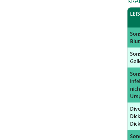
KRA
LEI
Sons
Blut
Sons
Gal
Sons
infe
nich
Urs
Dive
Dick
Dic
Sons