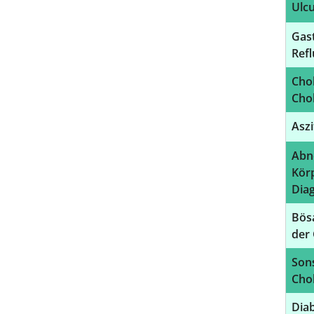
Ulcu
Gas
Refl
Chol
Chol
Aszi
Abn
Kör
Diag
Bösa
der 
Sons
Chol
Diab