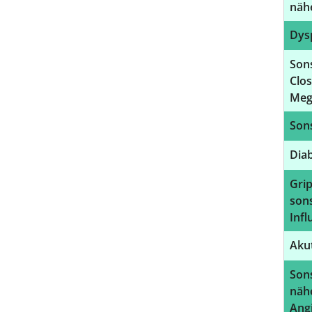
näh
Dysp
Sons
Clos
Meg
Son
Diab
Grip
son
Inf
Aku
Son
näh
Ang