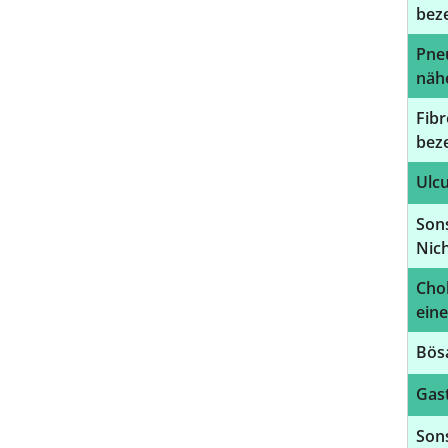
bez
Pne
näh
Fibr
beze
Ulcu
Sons
Nich
Chol
ein
Bös
Gast
Son