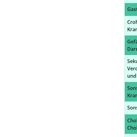
Gast
Croh
Kran
Gef
Dar
Sek
Ver
und
Son
Kra
Sons
Chol
Chol