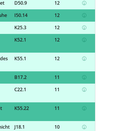
et
D50.9
12
Ruhe
I50.14
12
K25.3
12
K52.1
12
 des
K55.1
12
B17.2
11
C22.1
11
t
K55.22
11
nicht
J18.1
10