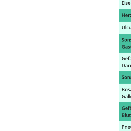
Eis
Herz
Ulcu
Sons
Gast
Gef
Dar
Sons
Bös
Gal
Gefä
Blu
Pne