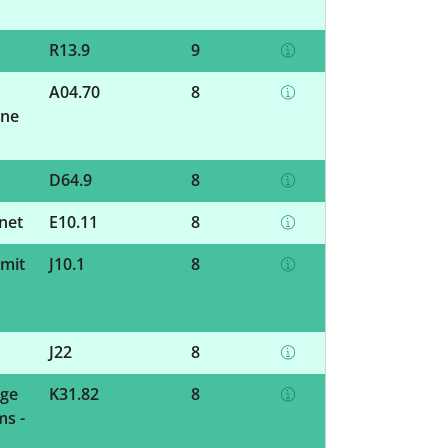
R13.9
9
A04.70
8
hne
D64.9
8
hnet
E10.11
8
 mit
J10.1
8
J22
8
ige
K31.82
8
s -