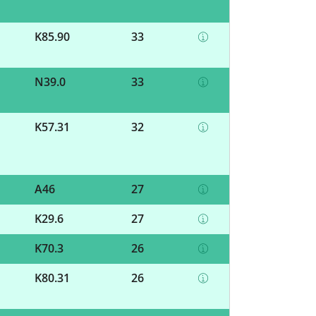
K85.90
33
N39.0
33
K57.31
32
A46
27
K29.6
27
K70.3
26
K80.31
26