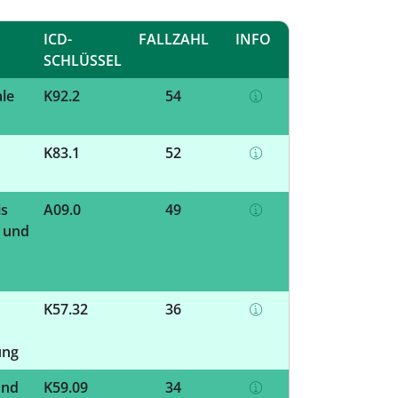
ICD-
FALLZAHL
INFO
SCHLÜSSEL
le
K92.2
54
K83.1
52
is
A09.0
49
e und
K57.32
36
ung
und
K59.09
34