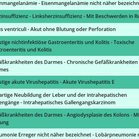
enmangelanämie - Eisenmangelanämie nicht näher bezeichn
insuffizienz - Linksherzinsuffizienz - Mit Beschwerden in 
s ventriculi - Akut ohne Blutung oder Perforation
tige nichtinfektiöse Gastroenteritis und Kolitis - Toxische
roenteritis und Kolitis
äßkrankheiten des Darmes - Chronische Gefäßkrankheiten
mes
tige akute Virushepatitis - Akute Virushepatitis E
artige Neubildung der Leber und der intrahepatischen
lengänge - Intrahepatisches Gallengangskarzinom
ßkrankheiten des Darmes - Angiodysplasie des Kolons - Mi
tung
umonie Erreger nicht näher bezeichnet - Lobärpneumonie 