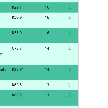
K29.1
16
K50.9
16
K55.0
16
C78.7
14
r
nete
K22.81
14
K63.5
13
K80.51
13