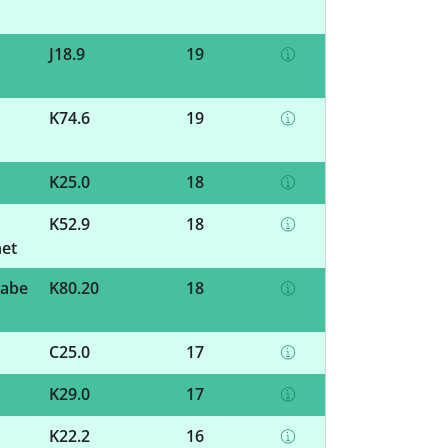
J18.9
19
K74.6
19
K25.0
18
K52.9
18
net
gabe
K80.20
18
C25.0
17
K29.0
17
K22.2
16