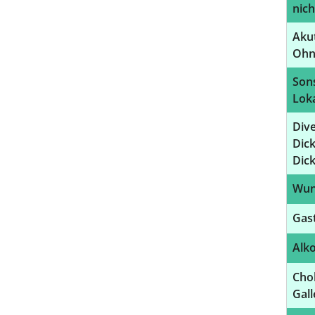
nich
Akut
Ohn
Son
Loka
Dive
Dick
Dic
Wun
Gast
Alko
Chol
Gal