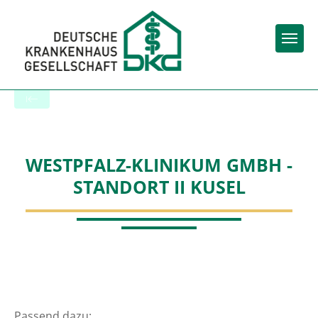
Togg
Startseite der Fachabteilung
WESTPFALZ-KLINIKUM GMBH -
STANDORT II KUSEL
Passend dazu: