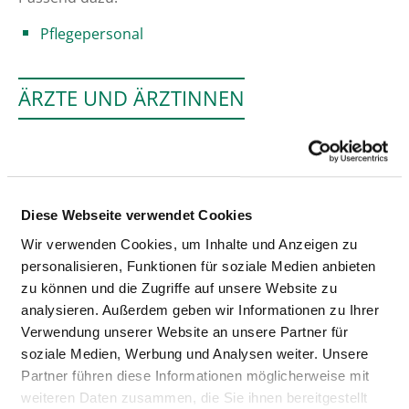
Pflegepersonal
ÄRZTE UND ÄRZTINNEN
Personelle Ausstattung der Fachabteilung mit
Ärztinnen und Ärzten. Mitarbeitende, die nicht
eindeutig einer Fachabteilung zugeordnet werden
können, werden übergreifend für das Krankenhaus
Diese Webseite verwendet Cookies
erfasst.
Wir verwenden Cookies, um Inhalte und Anzeigen zu
personalisieren, Funktionen für soziale Medien anbieten
zu können und die Zugriffe auf unsere Website zu
LEITENDER ARZT/LEITENDE ÄRZTIN
analysieren. Außerdem geben wir Informationen zu Ihrer
Verwendung unserer Website an unsere Partner für
Dr. med. Andreas Großhans
soziale Medien, Werbung und Analysen weiter. Unsere
Partner führen diese Informationen möglicherweise mit
Leitender Arzt
weiteren Daten zusammen, die Sie ihnen bereitgestellt