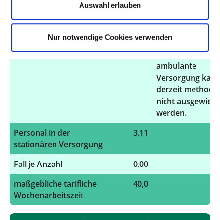
Auswahl erlauben
ambulanten Versorgung
100 % dem
stationären
Versorgungsbere
Nur notwendige Cookies verwenden
zugeordnet. Der
Anteil für die
ambulante
Versorgung kan
derzeit methodi
nicht ausgewies
werden.
Personal in der
3,11
stationären Versorgung
Fall je Anzahl
0,00
maßgebliche tarifliche
40,0
Wochenarbeitszeit