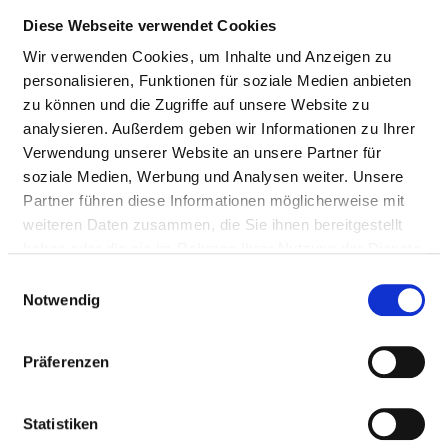
Diese Webseite verwendet Cookies
Wir verwenden Cookies, um Inhalte und Anzeigen zu
personalisieren, Funktionen für soziale Medien anbieten
zu können und die Zugriffe auf unsere Website zu
analysieren. Außerdem geben wir Informationen zu Ihrer
Verwendung unserer Website an unsere Partner für
soziale Medien, Werbung und Analysen weiter. Unsere
Partner führen diese Informationen möglicherweise mit
weiteren Daten zusammen, die Sie ihnen bereitgestellt
haben oder die sie im Rahmen Ihrer Nutzung der Dienste
GESUNDHEITSZENTRUM WETTERAU
gesammelt haben.
GGMBH KREISKRANKENHAUS SCHOTTEN
Einwilligungsauswahl
Notwendig
Präferenzen
Statistiken