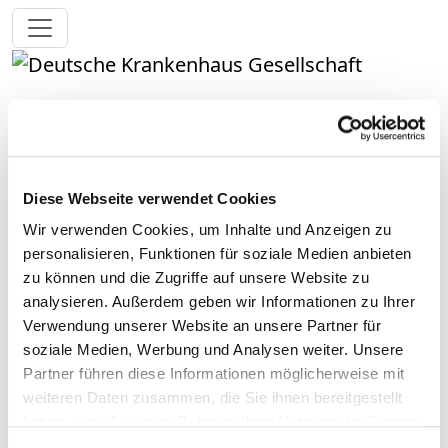
Toggle navigation
Zurück zu den Suchergebnissen
Gesundheitszentrum
Wetterau gGmbH
Diese Webseite verwendet Cookies
Kreiskrankenhaus Schotten
Wir verwenden Cookies, um Inhalte und Anzeigen zu
personalisieren, Funktionen für soziale Medien anbieten
zu können und die Zugriffe auf unsere Website zu
analysieren. Außerdem geben wir Informationen zu Ihrer
Gesundheitszentrum Wetterau gGmbH
Verwendung unserer Website an unsere Partner für
Kreiskrankenhaus Schotten
soziale Medien, Werbung und Analysen weiter. Unsere
Partner führen diese Informationen möglicherweise mit
weiteren Daten zusammen, die Sie ihnen bereitgestellt
haben oder die sie im Rahmen Ihrer Nutzung der Dienste
gesammelt haben.