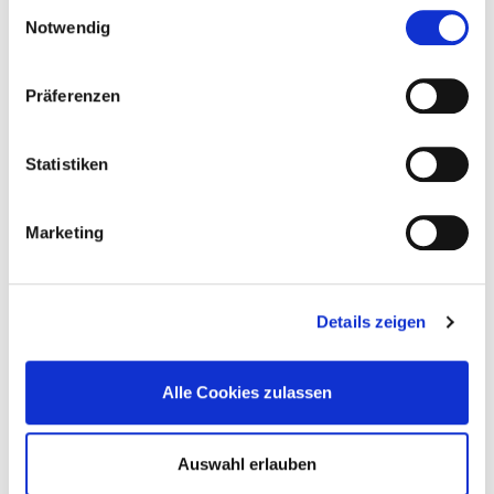
Einwilligungsauswahl
Notwendig
Präferenzen
Statistiken
Marketing
Wetterauer Platz 1
63679 Schotten
Details zeigen
Tel.:
06044-61-5530
ed.uarettew-zg@leppa.sukram
Alle Cookies zulassen
https://www.gesundheitszentrum-wetterau.de/176/
Auswahl erlauben