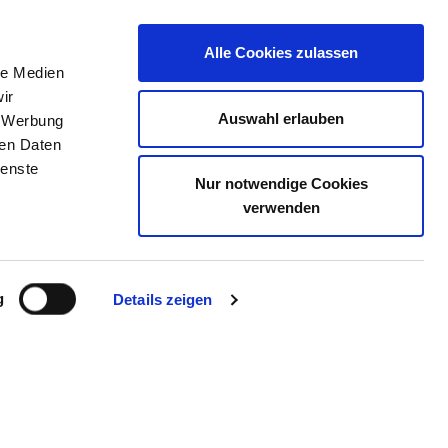
Alle Cookies zulassen
le Medien
ERZEICHNIS
STELLENBÖRSE
KONTAKT
ir
Auswahl erlauben
, Werbung
ren Daten
ienste
Nur notwendige Cookies
NBÜTTEL
verwenden
g
Details zeigen