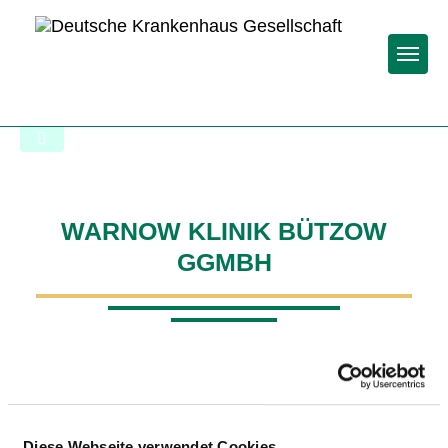
Togg
Zur Krankenhaus-Startseite
WARNOW KLINIK BÜTZOW
GGMBH
BEHANDLUNGSGEBIETE
Diese Webseite verwendet Cookies