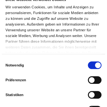
(LEISTUNGSBEREICHE)
Wir verwenden Cookies, um Inhalte und Anzeigen zu
personalisieren, Funktionen für soziale Medien anbieten
Behandlungsgebiete, für die Qualitätsergebnisse ermittelt
zu können und die Zugriffe auf unsere Website zu
werden
analysieren. Außerdem geben wir Informationen zu Ihrer
Verwendung unserer Website an unsere Partner für
soziale Medien, Werbung und Analysen weiter. Unsere
Partner führen diese Informationen möglicherweise mit
OBERSCHENKELHALSBRUCH: OPERATION
weiteren Daten zusammen, die Sie ihnen bereitgestellt
INFOLGE EINES BRUCHS MIT FIXIERUNG DER
haben oder die sie im Rahmen Ihrer Nutzung der Dienste
GEBROCHENEN KNOCHENTEILE DURCH EINE
gesammelt haben.
Einwilligungsauswahl
METALLENE VERBINDUNG (HGV-OSFRAK)
Notwendig
DRUCKGESCHWÜR (DEKUBITUS):
VORBEUGUNG DURCH PFLEGERISCHE
Präferenzen
MASSNAHMEN (DEK)
Statistiken
KÜNSTLICHES HÜFTGELENK:
ERSTMALIGES EINSETZEN ODER AUSTAUSCH