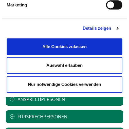
erfasst
Marketing
Umgang mit schriftlichen Beschwerden ist geregelt:
ja
Details zeigen
im Verfahren für das Beschwerdemanagement
festgelegt
Alle Cookies zulassen
Zeitziele für die Rückmeldung sind definiert: ja
Auswahl erlauben
im Verfahren für das Beschwerdemanagement
festgelegt
Nur notwendige Cookies verwenden
ANSPRECHPERSONEN
FÜRSPRECHPERSONEN