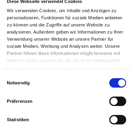
Diese Webseite verwendet Cookies
Wir verwenden Cookies, um Inhalte und Anzeigen zu
PATIENTENORIENTIERTES LOB- UND
personalisieren, Funktionen für soziale Medien anbieten
BESCHWERDEMANAGEMENT
zu können und die Zugriffe auf unsere Website zu
analysieren. Außerdem geben wir Informationen zu Ihrer
Strukturiertes Beschwerdemanagement wurde
Verwendung unserer Website an unsere Partner für
eingeführt: ja
soziale Medien, Werbung und Analysen weiter. Unsere
Partner führen diese Informationen möglicherweise mit
in der Öffentlichkeitsarbeit organisiert
weiteren Daten zusammen, die Sie ihnen bereitgestellt
haben oder die sie im Rahmen Ihrer Nutzung der Dienste
Schriftliches Konzept existiert: ja
gesammelt haben.
Einwilligungsauswahl
Notwendig
Verfahren/Konzept für das
Beschwerdemanagement wurde schriftlich erstellt
Präferenzen
Umgang mit mündlichen Beschwerden ist geregelt:
ja
Statistiken
werden über das Beschwerde- und Kritikprotokoll