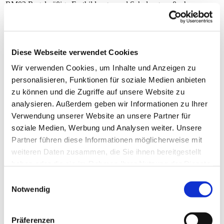
RM02
Regelmäßige Fortbildungs- und Schulungsmaßnahmen
RM03
Mitarbeiterbefragungen
Diese Webseite verwendet Cookies
Klinisches Notfallmanagement
Wir verwenden Cookies, um Inhalte und Anzeigen zu
RM04
Notfallmanagement - Das Notfall-Team im DKD
personalisieren, Funktionen für soziale Medien anbieten
(11.03.2021)
zu können und die Zugriffe auf unsere Website zu
analysieren. Außerdem geben wir Informationen zu Ihrer
Schmerzmanagement
Verwendung unserer Website an unsere Partner für
RM05
soziale Medien, Werbung und Analysen weiter. Unsere
SOP Akutschmerztherapie (14.09.2023)
Partner führen diese Informationen möglicherweise mit
weiteren Daten zusammen, die Sie ihnen bereitgestellt
Sturzprophylaxe
haben oder die sie im Rahmen Ihrer Nutzung der Dienste
RM06
Sturzprophylaxe (23.03.2022)
gesammelt haben.
Einwilligungsauswahl
Notwendig
Nutzung eines standardisierten Konzepts zur
Dekubitusprophylaxe (z.B. „Expertenstandard
RM07
Dekubitusprophylaxe in der Pflege“)
Präferenzen