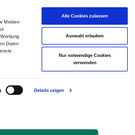
Alle Cookies zulassen
le Medien
ERZEICHNIS
STELLENBÖRSE
KONTAKT
ir
Auswahl erlauben
, Werbung
ren Daten
ienste
Nur notwendige Cookies
RKENWERDER
verwenden
g
Details zeigen