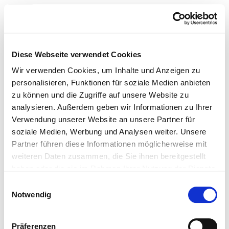
Toggle navigation
Zur Krankenhaus-Startseite
Diese Webseite verwendet Cookies
Wir verwenden Cookies, um Inhalte und Anzeigen zu
personalisieren, Funktionen für soziale Medien anbieten
zu können und die Zugriffe auf unsere Website zu
Klinikum Bad Hersfeld GmbH
analysieren. Außerdem geben wir Informationen zu Ihrer
Verwendung unserer Website an unsere Partner für
Barrierefreiheit
soziale Medien, Werbung und Analysen weiter. Unsere
Partner führen diese Informationen möglicherweise mit
Allergien
weiteren Daten zusammen, die Sie ihnen bereitgestellt
haben oder die sie im Rahmen Ihrer Nutzung der Dienste
Diätetische Angebote
gesammelt haben.
Einwilligungsauswahl
Notwendig
Demenz / Geistige Behinderung
Hörbehinderung / Gehörlosigkeit
Präferenzen