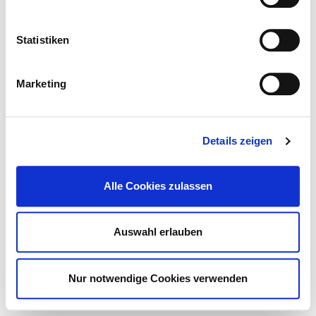
Mobilitätseinschränkungen
Sehbehinderung / Blinde
Übergewicht / Körpergröße
Statistiken
Fremdsprachigkeit / Religion
Org. Rahmenbedingungen
Marketing
© Deutsche Krankenhaus Gesellschaft 2026
Kontakt
Impressum
Details zeigen
Datenschutz
Alle Cookies zulassen
Auswahl erlauben
Nur notwendige Cookies verwenden