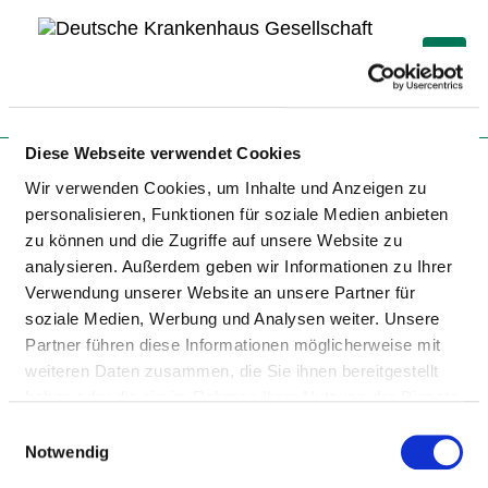
Togg
Startseite der Fachabteilung
Diese Webseite verwendet Cookies
Wir verwenden Cookies, um Inhalte und Anzeigen zu
personalisieren, Funktionen für soziale Medien anbieten
zu können und die Zugriffe auf unsere Website zu
KLINIKUM BAD HERSFELD
analysieren. Außerdem geben wir Informationen zu Ihrer
GMBH
Verwendung unserer Website an unsere Partner für
soziale Medien, Werbung und Analysen weiter. Unsere
Partner führen diese Informationen möglicherweise mit
weiteren Daten zusammen, die Sie ihnen bereitgestellt
haben oder die sie im Rahmen Ihrer Nutzung der Dienste
gesammelt haben.
Einwilligungsauswahl
Notwendig
KLINIK FÜR PNEUMOLOGIE