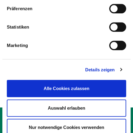
Präferenzen
PFLEGERISCHE FACHEXPERTISE
Statistiken
Leitung einer Station / eines Bereiches (PQ05)
Praxisanleitung (PQ20)
Marketing
Wundmanagement (ZP16)
Schmerzmanagement (ZP14)
Details zeigen
Stomamanagement (ZP15)
Alle Cookies zulassen
Auswahl erlauben
KONTAKT
IMPRESSUM
Nur notwendige Cookies verwenden
DATENSCHUTZ