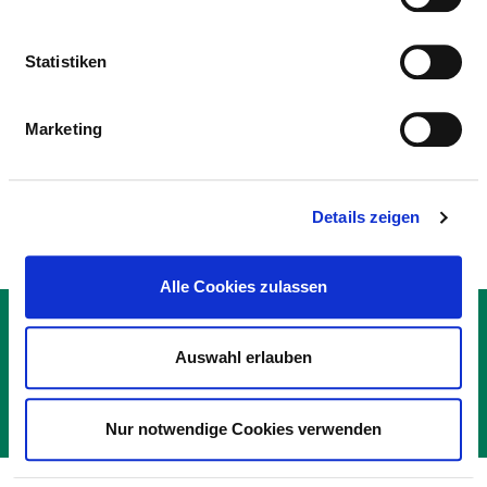
BESONDERE APPARATIVE
AUSSTATTUNG
Statistiken
AUSSTATTUNG
ERLÄUTERUNG
NOTFALL­
Marketing
VERFÜGBARKEIT
24H
Details zeigen
Alle Cookies zulassen
KONTAKT
IMPRESSUM
Auswahl erlauben
DATENSCHUTZ
© DEUTSCHE KRANKENHAUS GESELLSCHAFT 2026
Nur notwendige Cookies verwenden