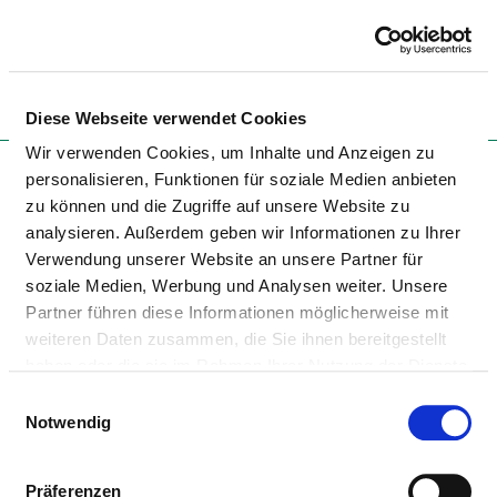
Togg
Diese Webseite verwendet Cookies
Zur Krankenhaus-Startseite
Wir verwenden Cookies, um Inhalte und Anzeigen zu
personalisieren, Funktionen für soziale Medien anbieten
zu können und die Zugriffe auf unsere Website zu
analysieren. Außerdem geben wir Informationen zu Ihrer
MAIN-KINZIG-KLINIKEN
Verwendung unserer Website an unsere Partner für
GELNHAUSEN
soziale Medien, Werbung und Analysen weiter. Unsere
Partner führen diese Informationen möglicherweise mit
PSYCHIATRISCHE TAGESKLINIK
weiteren Daten zusammen, die Sie ihnen bereitgestellt
haben oder die sie im Rahmen Ihrer Nutzung der Dienste
gesammelt haben.
Einwilligungsauswahl
Notwendig
Präferenzen