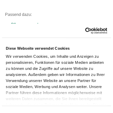
Passend dazu:
Pflegepersonal
Therapeutisches Personal
Diese Webseite verwendet Cookies
ÄRZTE UND ÄRZTINNEN
Wir verwenden Cookies, um Inhalte und Anzeigen zu
Hier finden Sie Angaben zum medizinischen Personal
personalisieren, Funktionen für soziale Medien anbieten
des gesamten Krankenhauses. Informationen zum
zu können und die Zugriffe auf unsere Website zu
Personal der einzelnen Fachabteilungen finden Sie auf
analysieren. Außerdem geben wir Informationen zu Ihrer
den Fachabteilungsseiten.
Verwendung unserer Website an unsere Partner für
soziale Medien, Werbung und Analysen weiter. Unsere
Partner führen diese Informationen möglicherweise mit
weiteren Daten zusammen, die Sie ihnen bereitgestellt
ÄRZTE UND ÄRZTINNEN INSGESAMT (OHNE
haben oder die sie im Rahmen Ihrer Nutzung der Dienste
BELEGÄRZTE) IN VOLLKRÄFTEN
gesammelt haben.
Einwilligungsauswahl