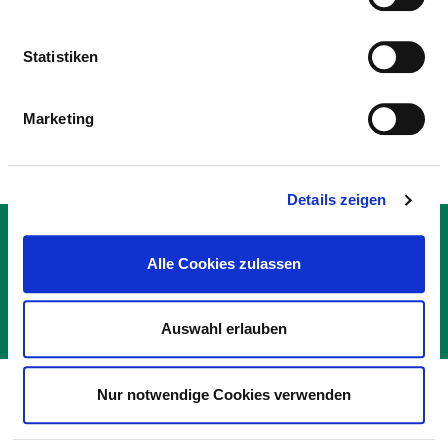
AUSSTATTUNG
ERLÄUTERUNG
NOTFALL­
Statistiken
VERFÜGBARKEIT
24H
Marketing
Details zeigen
KONTAKT
IMPRESSUM
Alle Cookies zulassen
DATENSCHUTZ
© DEUTSCHE KRANKENHAUS GESELLSCHAFT 2026
Auswahl erlauben
Nur notwendige Cookies verwenden