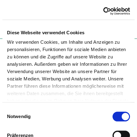
Togg
Diese Webseite verwendet Cookies
Zur Krankenhaus-Startseite
Wir verwenden Cookies, um Inhalte und Anzeigen zu
personalisieren, Funktionen für soziale Medien anbieten
zu können und die Zugriffe auf unsere Website zu
analysieren. Außerdem geben wir Informationen zu Ihrer
TAGESKLINIK PEINE
Verwendung unserer Website an unsere Partner für
soziale Medien, Werbung und Analysen weiter. Unsere
Partner führen diese Informationen möglicherweise mit
weiteren Daten zusammen, die Sie ihnen bereitgestellt
haben oder die sie im Rahmen Ihrer Nutzung der Dienste
gesammelt haben.
Einwilligungsauswahl
Notwendig
BESONDERE APPARATIVE
AUSSTATTUNG
Präferenzen