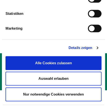
TEILSTATIONÄRE PFLEGESÄTZE)
Statistiken
ÄRZTLICHE FACHEXPERTISE
Marketing
Psychiatrie und Psychotherapie (AQ51)
Details zeigen
KONTAKT
Alle Cookies zulassen
IMPRESSUM
DATENSCHUTZ
Auswahl erlauben
© DEUTSCHE KRANKENHAUS GESELLSCHAFT 2026
Nur notwendige Cookies verwenden