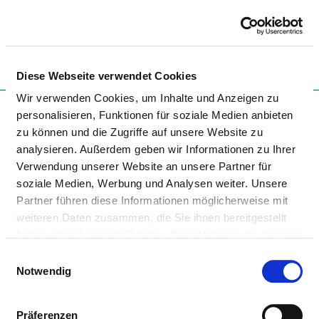
Togg
Diese Webseite verwendet Cookies
Wir verwenden Cookies, um Inhalte und Anzeigen zu
Startseite der Fachabteilung
personalisieren, Funktionen für soziale Medien anbieten
zu können und die Zugriffe auf unsere Website zu
analysieren. Außerdem geben wir Informationen zu Ihrer
TAGESKLINIK PEINE
Verwendung unserer Website an unsere Partner für
soziale Medien, Werbung und Analysen weiter. Unsere
Partner führen diese Informationen möglicherweise mit
weiteren Daten zusammen, die Sie ihnen bereitgestellt
haben oder die sie im Rahmen Ihrer Nutzung der Dienste
gesammelt haben.
Einwilligungsauswahl
Notwendig
ALLGEMEINE
PSYCHIATRIE/TAGESKLINIK (FÜR
Präferenzen